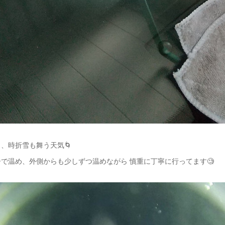
、時折雪も舞う天気🌀
で温め、外側からも少しずつ温めながら 慎重に丁寧に行ってます🧐