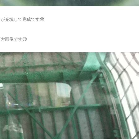
が充填して完成です🤓
大画像です🧐