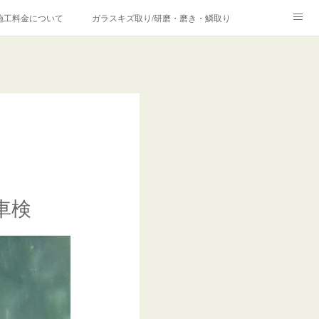
施工料金について
ガラスキズ取り/研磨・磨き・鱗取り
価格の理由について
欧州車モールの白サビやシミを落とす！
合は？
車検