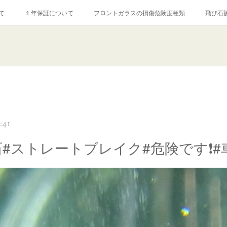
て
１年保証について
フロントガラスの損傷危険度種類
飛び石
【プロ使用】フッ素系ガラストリートメント『アクアペル』
当店の良心的
agram記事
ガラスリペア施工価格
飛び石ひび割れでヒビ先が伸びた場
:41
石#ストレートブレイク#危険です❗️#