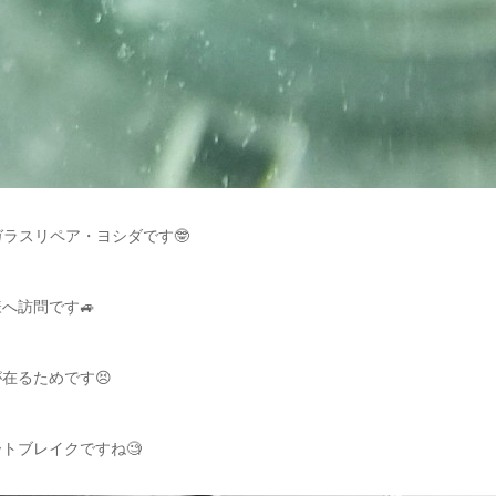
ガラスリペア・ヨシダです🤓
へ訪問です🚙
在るためです😣
トブレイクですね🧐