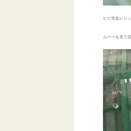
ヒビ先迄レジン
ルーペを充て拡