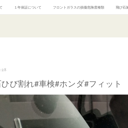
て
１年保証について
フロントガラスの損傷危険度種類
飛び石
【プロ使用】フッ素系ガラストリートメント『アクアペル』
当店の良心的
agram記事
ガラスリペア施工価格
飛び石ひび割れでヒビ先が伸びた場
:28
石ひび割れ#車検#ホンダ#フィット