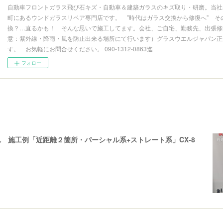
自動車フロントガラス飛び石キズ・自動車＆建築ガラスのキズ取り・研磨。当社
町にあるウンドガラスリペア専門店です。 ”時代はガラス交換から修復へ” そ
換？…直るかも！ そんな思いで施工してます。会社、ご自宅、勤務先、出張修理
意：紫外線・降雨・風を防止出来る場所にて行います）グラスウエルジャパン正
す。 お気軽にお問合せください。 090-1312-0863迄
フォロー
 施工例「近距離２箇所・パーシャル系+ストレート系」CX-8