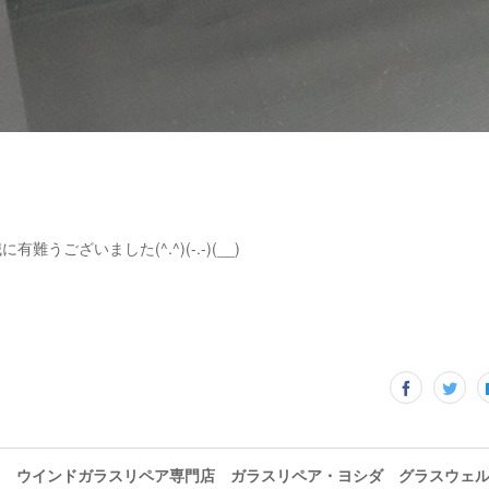
難うございました(^.^)(-.-)(__)