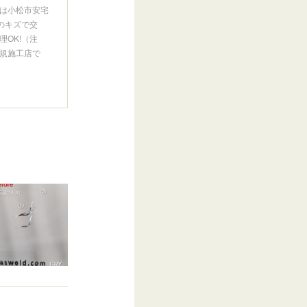
は小松市安宅
のキズで交
OK!（注
規施工店で