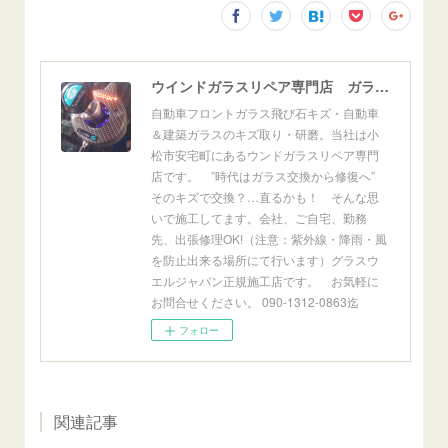
ウインドガラスリペア専門店 ガラスリペア・ヨシダ グラスウェルドジャパン 正規施工店 小松市
自動車フロントガラス飛び石キズ・自動車
＆建築ガラスのキズ取り・研磨。当社は小
松市安宅町にあるウンドガラスリペア専門
店です。 ”時代はガラス交換から修復へ”
そのキズで交換？…直るかも！ そんな思
いで施工してます。会社、ご自宅、勤務
先、出張修理OK!（注意：紫外線・降雨・風
を防止出来る場所にて行います）グラスウ
エルジャパン正規施工店です。 お気軽に
お問合せください。 090-1312-0863迄
フォロー
関連記事