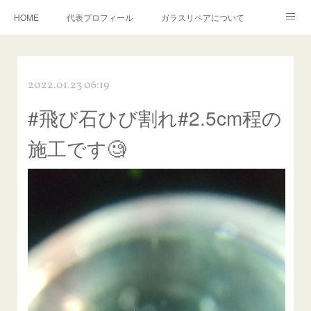
HOME
代表プロフィール
ガラスリペアについて
１年保証について
フロントガラスの損傷危険度種類
2022.01.23 06:19
飛び石施工料金について
ガラスキズ取り/研磨・磨き・鱗取り
#飛び石ひび割れ#2.5cm程の
当店へのアクセス
建築ガラスキズ取り・研磨・磨き
施工です🧐
【プロ使用】フッ素系ガラストリートメント『アクアペル』
当店の良心的価格の理由について
欧州車モールの白サビやシミを落とす！
instagram記事
ガラスリペア施工価格
飛び石ひび割れでヒビ先が伸びた場合は？