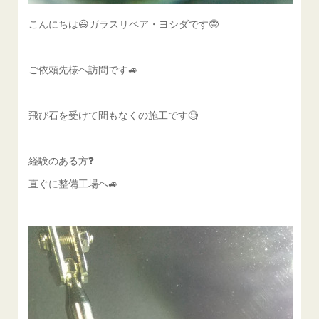
こんにちは😃ガラスリペア・ヨシダです🤓
ご依頼先様ヘ訪問です🚙
飛び石を受けて間もなくの施工です🧐
経験のある方❓️
直ぐに整備工場ヘ🚙