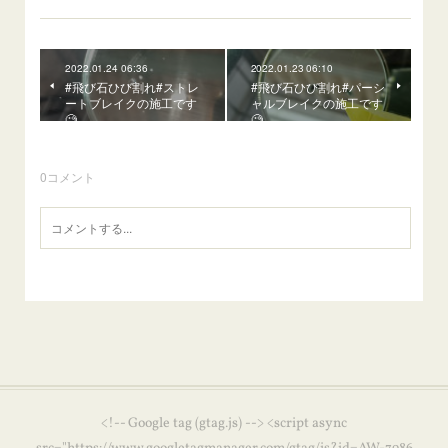
2022.01.24 06:36
2022.01.23 06:10
#飛び石ひび割れ#ストレ
#飛び石ひび割れ#パーシ
ートブレイクの施工です
ャルブレイクの施工です
🧐
🧐
0
コメント
<!-- Google tag (gtag.js) --> <script async