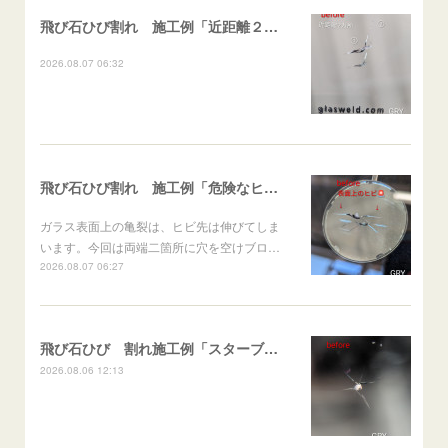
飛び石ひび割れ 施工例「近距離２箇所・パーシャル系+ストレート系」CX-8
2026.08.07 06:32
飛び石ひび割れ 施工例「危険なヒビ🚨⚠️表面上亀裂」ジムニー
ガラス表面上の亀裂は、ヒビ先は伸びてしま
います。今回は両端二箇所に穴を空けブロ…
2026.08.07 06:27
飛び石ひび 割れ施工例「スターブレイク系」 フリード
2026.08.06 12:13