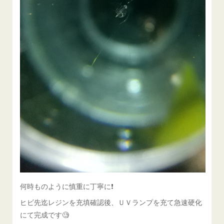
何時ものように慎重に丁寧に❗️
ヒビ先迄レジンを充填確認後、ＵＶランプを充て急速硬化
にて完成です🧐