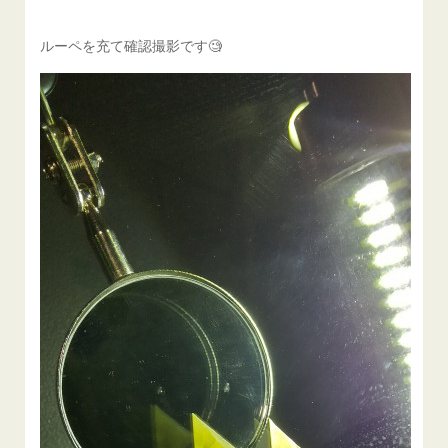
ルーペを充て確認撮影です🧐