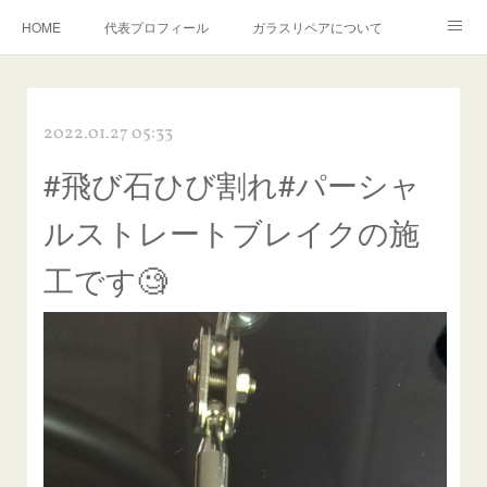
HOME
代表プロフィール
ガラスリペアについて
１年保証について
フロントガラスの損傷危険度種類
2022.01.27 05:33
飛び石施工料金について
ガラスキズ取り/研磨・磨き・鱗取り
#飛び石ひび割れ#パーシャ
当店へのアクセス
建築ガラスキズ取り・研磨・磨き
ルストレートブレイクの施
【プロ使用】フッ素系ガラストリートメント『アクアペル』
当店の良心的価格の理由について
工です🧐
欧州車モールの白サビやシミを落とす！
instagram記事
ガラスリペア施工価格
飛び石ひび割れでヒビ先が伸びた場合は？