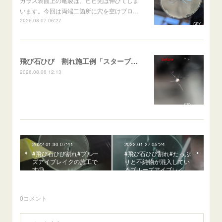
ガラス表面上の亀裂は、ヒビ先は伸びてしま
います。今回は両端二箇所に穴を空けブロ…
2026.08.07 06:27
飛び石ひび 割れ施工例「スターブレイク系」 フリード
2026.08.06 12:13
2022.01.30 07:41
2022.01.27 05:24
#飛び石ひび割れ#ブルー
#飛び石ひび割れ#たっぷ
ズアイブレイクの施工で
りと不純物が混入してい
す🧐
るブルーズアイブレイ…
0
コメント