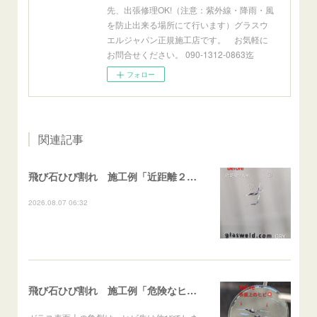
先、出張修理OK!（注意：紫外線・降雨・風
を防止出来る場所にて行います）グラスウ
エルジャパン正規施工店です。 お気軽に
お問合せください。 090-1312-0863迄
フォロー
関連記事
飛び石ひび割れ 施工例「近距離２箇所・パーシャル系+ストレート系」CX-8
2026.08.07 06:32
飛び石ひび割れ 施工例「危険なヒビ🚨⚠️表面上亀裂」ジムニー