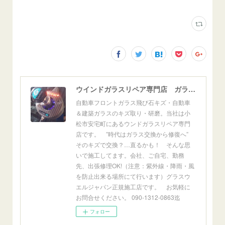
ウインドガラスリペア専門店 ガラスリペア・ヨシダ グラスウェルドジャパン 正規施工店 小松市
自動車フロントガラス飛び石キズ・自動車
＆建築ガラスのキズ取り・研磨。当社は小
松市安宅町にあるウンドガラスリペア専門
店です。 ”時代はガラス交換から修復へ”
そのキズで交換？…直るかも！ そんな思
いで施工してます。会社、ご自宅、勤務
先、出張修理OK!（注意：紫外線・降雨・風
を防止出来る場所にて行います）グラスウ
エルジャパン正規施工店です。 お気軽に
お問合せください。 090-1312-0863迄
フォロー