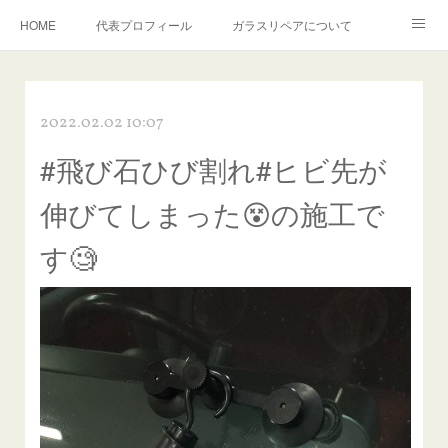
HOME
代表プロフィール
ガラスリペアについて
１年保証について
フロントガラスの損傷危険度種類
2022.02.02 10:07
飛び石施工料金について
ガラスキズ取り/研磨・磨き・鱗取り
#飛び石ひび割れ#ヒビ先が
当店へのアクセス
建築ガラスキズ取り・研磨・磨き
伸びてしまった😵の施工で
【プロ使用】フッ素系ガラストリートメント『アクアペル』
当店の良心的価格の理由について
す🧐
欧州車モールの白サビやシミを落とす！
instagram記事
ガラスリペア施工価格
飛び石ひび割れでヒビ先が伸びた場合は？