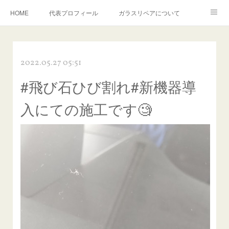
HOME
代表プロフィール
ガラスリペアについて
１年保証について
フロントガラスの損傷危険度種類
2022.05.27 05:51
飛び石施工料金について
ガラスキズ取り/研磨・磨き・鱗取り
#飛び石ひび割れ#新機器導
当店へのアクセス
建築ガラスキズ取り・研磨・磨き
入にての施工です🧐
【プロ使用】フッ素系ガラストリートメント『アクアペル』
当店の良心的価格の理由について
欧州車モールの白サビやシミを落とす！
instagram記事
ガラスリペア施工価格
飛び石ひび割れでヒビ先が伸びた場合は？