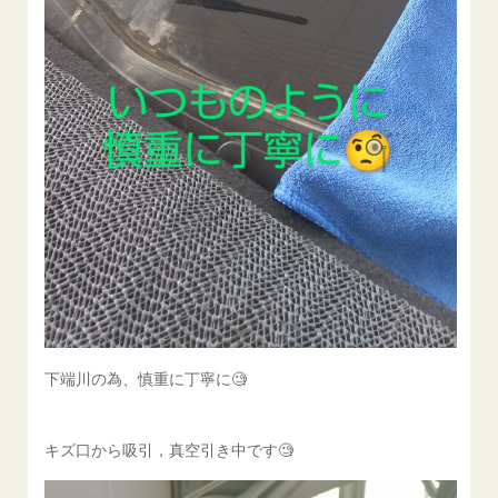
下端川の為、慎重に丁寧に🧐
キズ口から吸引，真空引き中です🧐