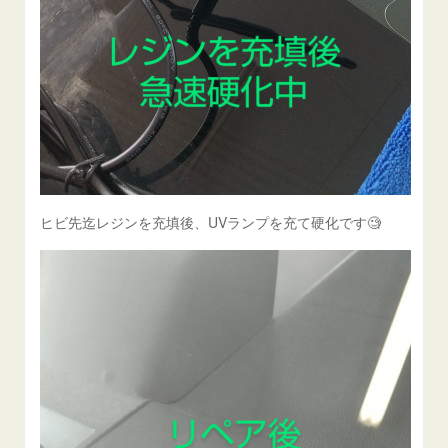
ヒビ先迄レジンを充填後、UVランプを充て硬化です🧐