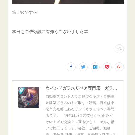
施工後です👀
本日もご依頼誠に有難うございました🤓
ウインドガラスリペア専門店 ガラスリペア・ヨシダ グラスウェルドジャパン 正規施工店 小松市
自動車フロントガラス飛び石キズ・自動車
＆建築ガラスのキズ取り・研磨。当社は小
松市安宅町にあるウンドガラスリペア専門
店です。 ”時代はガラス交換から修復へ”
そのキズで交換？…直るかも！ そんな思
いで施工してます。会社、ご自宅、勤務
先、出張修理OK!（注意：紫外線・降雨・風