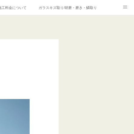
施工料金について
ガラスキズ取り/研磨・磨き・鱗取り
価格の理由について
欧州車モールの白サビやシミを落とす！
合は？