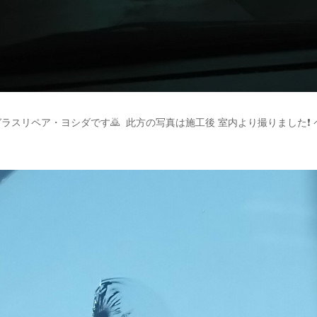
ラスリペア・ヨシダです🙇 此方の写真は施工後 室内より撮りました❗