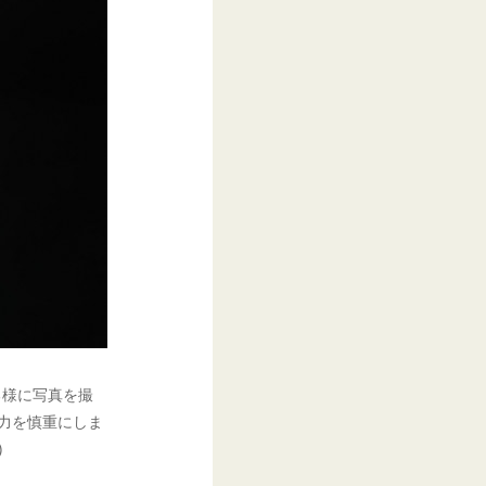
る様に写真を撮
力を慎重にしま
)