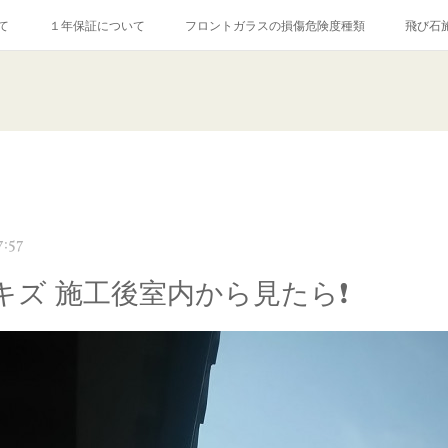
て
１年保証について
フロントガラスの損傷危険度種類
飛び石
【プロ使用】フッ素系ガラストリートメント『アクアペル』
当店の良心的
agram記事
ガラスリペア施工価格
飛び石ひび割れでヒビ先が伸びた場
7:57
キズ 施工後室内から見たら❗