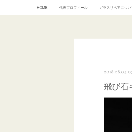
HOME
代表プロフィール
ガラスリペアについ
当店へのアクセス
建築ガラスキズ取り・研磨・磨き
inst
2018.08.04 0
飛び石