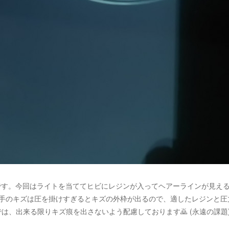
です。今回はライトを当ててヒビにレジンが入ってヘアーラインが見え
の手のキズは圧を掛けすぎるとキズの外枠が出るので、適したレジンと圧
店では、出来る限りキズ痕を出さないよう配慮しております🙇 (永遠の課題