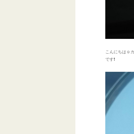
こんにちは☺ガ
です❗