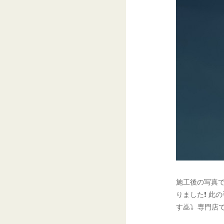
施工後の写真
りました❗ 此
す🙇⤵ 専門