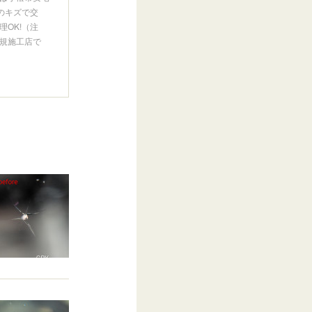
のキズで交
OK!（注
規施工店で