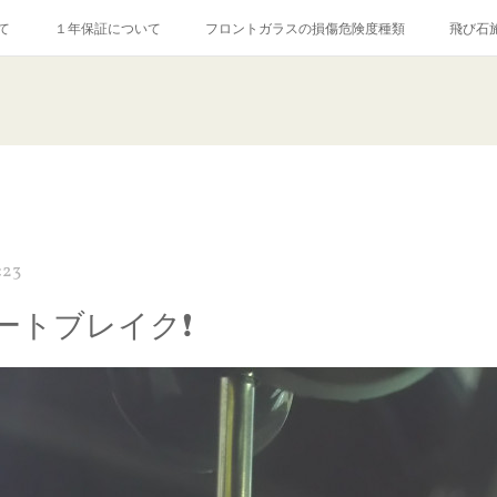
て
１年保証について
フロントガラスの損傷危険度種類
飛び石
【プロ使用】フッ素系ガラストリートメント『アクアペル』
当店の良心的
agram記事
ガラスリペア施工価格
飛び石ひび割れでヒビ先が伸びた場
:23
ートブレイク❗