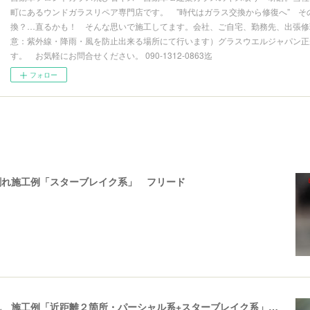
町にあるウンドガラスリペア専門店です。 ”時代はガラス交換から修復へ” そ
換？…直るかも！ そんな思いで施工してます。会社、ご自宅、勤務先、出張修理
意：紫外線・降雨・風を防止出来る場所にて行います）グラスウエルジャパン正
す。 お気軽にお問合せください。 090-1312-0863迄
フォロー
割れ施工例「スターブレイク系」 フリード
飛び石ひび割れ 施工例「近距離２箇所・パーシャル系+スターブレイク系」ハイエース