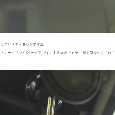
ラスリペア・ヨシダです🙇
トレートブレイク(一文字)です。1,５㎝内ですが、 最も気を付けて施