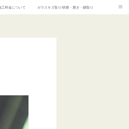
施工料金について
ガラスキズ取り/研磨・磨き・鱗取り
価格の理由について
欧州車モールの白サビやシミを落とす！
合は？