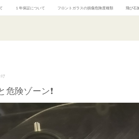
て
１年保証について
フロントガラスの損傷危険度種類
飛び石
【プロ使用】フッ素系ガラストリートメント『アクアペル』
当店の良心的
agram記事
ガラスリペア施工価格
飛び石ひび割れでヒビ先が伸びた場
:17
と危険ゾーン❗