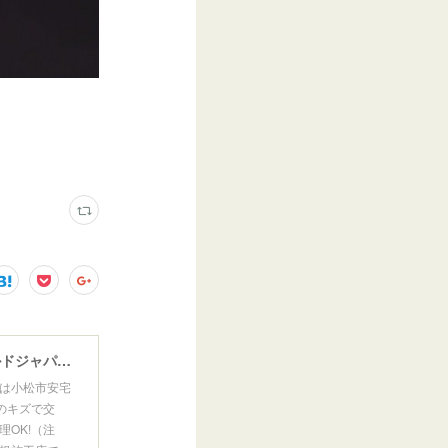
ウインドガラスリペア専門店 ガラスリペア・ヨシダ グラスウェルドジャパン 正規施工店 小松市
は小松市安宅
のキズで交
OK!（注