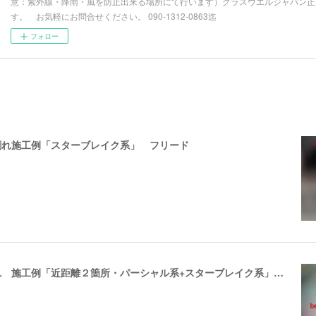
意：紫外線・降雨・風を防止出来る場所にて行います）グラスウエルジャパン正
す。 お気軽にお問合せください。 090-1312-0863迄
フォロー
割れ施工例「スターブレイク系」 フリード
飛び石ひび割れ 施工例「近距離２箇所・パーシャル系+スターブレイク系」ハイエース