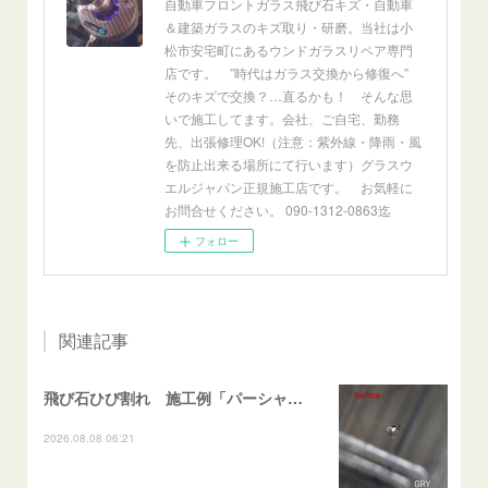
自動車フロントガラス飛び石キズ・自動車
＆建築ガラスのキズ取り・研磨。当社は小
松市安宅町にあるウンドガラスリペア専門
店です。 ”時代はガラス交換から修復へ”
そのキズで交換？…直るかも！ そんな思
いで施工してます。会社、ご自宅、勤務
先、出張修理OK!（注意：紫外線・降雨・風
を防止出来る場所にて行います）グラスウ
エルジャパン正規施工店です。 お気軽に
お問合せください。 090-1312-0863迄
フォロー
関連記事
飛び石ひび割れ 施工例「パーシャル系・衝撃点範囲ハマカケ」エスティマ
2026.08.08 06:21