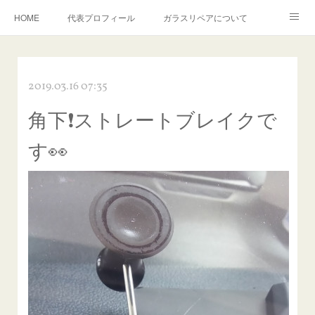
HOME
代表プロフィール
ガラスリペアについて
１年保証について
フロントガラスの損傷危険度種類
2019.03.16 07:35
飛び石施工料金について
ガラスキズ取り/研磨・磨き・鱗取り
角下❗ストレートブレイクで
当店へのアクセス
建築ガラスキズ取り・研磨・磨き
す👀
【プロ使用】フッ素系ガラストリートメント『アクアペル』
当店の良心的価格の理由について
欧州車モールの白サビやシミを落とす！
instagram記事
ガラスリペア施工価格
飛び石ひび割れでヒビ先が伸びた場合は？