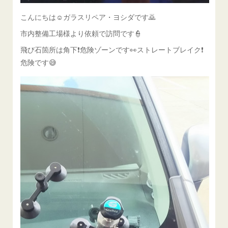
こんにちは☺ガラスリペア・ヨシダです🙇
市内整備工場様より依頼で訪問です👮
飛び石箇所は角下❗危険ゾーンです👀ストレートブレイク❗
危険です😅