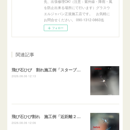
先、出張修理OK!（注意：紫外線・降雨・風
を防止出来る場所にて行います）グラスウ
エルジャパン正規施工店です。 お気軽に
お問合せください。 090-1312-0863迄
フォロー
関連記事
飛び石ひび 割れ施工例「スターブレイク系」 フリード
2026.08.06 12:13
飛び石ひび割れ 施工例「近距離２箇所・パーシャル系+スターブレイク系」ハイエース
2026.08.06 12:06