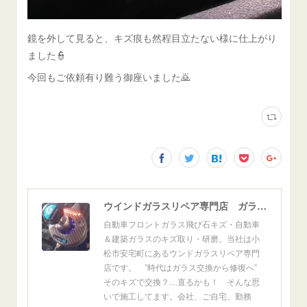
鏡を外して見ると、キズ痕も然程目立たない様に仕上がり
ました👮
今回もご依頼有り難う御座いました🙇
ウインドガラスリペア専門店 ガラスリペア・ヨシダ グラスウェルドジャパン 正規施工店 小松市
自動車フロントガラス飛び石キズ・自動車
＆建築ガラスのキズ取り・研磨。当社は小
松市安宅町にあるウンドガラスリペア専門
店です。 ”時代はガラス交換から修復へ”
そのキズで交換？…直るかも！ そんな思
いで施工してます。会社、ご自宅、勤務