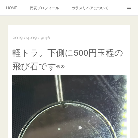
HOME
代表プロフィール
ガラスリペアについて
１年保証について
フロントガラスの損傷危険度種類
2019.04.09 09:46
飛び石施工料金について
ガラスキズ取り/研磨・磨き・鱗取り
軽トラ。下側に500円玉程の
当店へのアクセス
建築ガラスキズ取り・研磨・磨き
飛び石です👀
【プロ使用】フッ素系ガラストリートメント『アクアペル』
当店の良心的価格の理由について
欧州車モールの白サビやシミを落とす！
instagram記事
ガラスリペア施工価格
飛び石ひび割れでヒビ先が伸びた場合は？