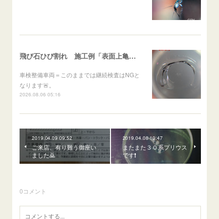
飛び石ひび割れ 施工例「表面上亀裂・ダメージクラック」ステラ
車検整備車両＝このままでは継続検査はNGと
なります🚨。
2026.08.06 05:16
2019.04.09 09:52
2019.04.08 10:47
ご来店、有り難う御座い
またまた３０系プリウス
ました🙇
です❗
0
コメント