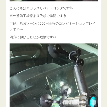
こんにちは☺ガラスリペア・ヨシダです🙇
市外整備工場様より依頼で訪問です👮
下側、危険ゾーンに500円玉程のコンビネーションブレイ
クです👀
四方に伸びるヒビが危険です👀