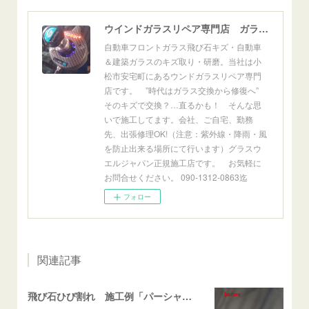
ウインドガラスリペア専門店 ガラスリペア・ヨシダ グラスウェルドジャパン 正規施工店 小松市
自動車フロントガラス飛び石キズ・自動車
＆建築ガラスのキズ取り・研磨。当社は小
松市安宅町にあるウンドガラスリペア専門
店です。 ”時代はガラス交換から修復へ”
そのキズで交換？…直るかも！ そんな思
いで施工してます。会社、ご自宅、勤務
先、出張修理OK!（注意：紫外線・降雨・風
を防止出来る場所にて行います）グラスウ
エルジャパン正規施工店です。 お気軽に
お問合せください。 090-1312-0863迄
フォロー
関連記事
飛び石ひび割れ 施工例「パーシャル系・衝撃点範囲ハマカケ」エスティマ