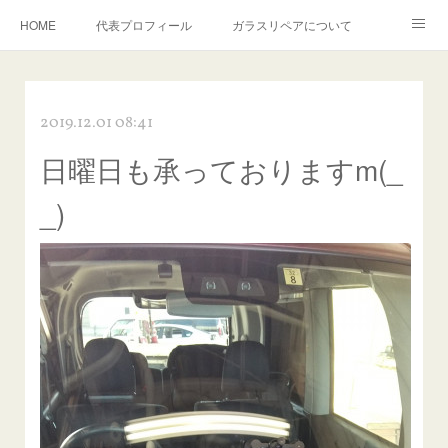
HOME
代表プロフィール
ガラスリペアについて
１年保証について
フロントガラスの損傷危険度種類
2019.12.01 08:41
飛び石施工料金について
ガラスキズ取り/研磨・磨き・鱗取り
日曜日も承っておりますm(_
当店へのアクセス
建築ガラスキズ取り・研磨・磨き
_)
【プロ使用】フッ素系ガラストリートメント『アクアペル』
当店の良心的価格の理由について
欧州車モールの白サビやシミを落とす！
instagram記事
ガラスリペア施工価格
飛び石ひび割れでヒビ先が伸びた場合は？