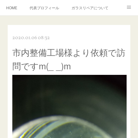
HOME
代表プロフィール
ガラスリペアについて
１年保証について
フロントガラスの損傷危険度種類
2020.01.06 08:32
飛び石施工料金について
ガラスキズ取り/研磨・磨き・鱗取り
市内整備工場様より依頼で訪
当店へのアクセス
建築ガラスキズ取り・研磨・磨き
問ですm(_ _)m
【プロ使用】フッ素系ガラストリートメント『アクアペル』
当店の良心的価格の理由について
欧州車モールの白サビやシミを落とす！
instagram記事
ガラスリペア施工価格
飛び石ひび割れでヒビ先が伸びた場合は？