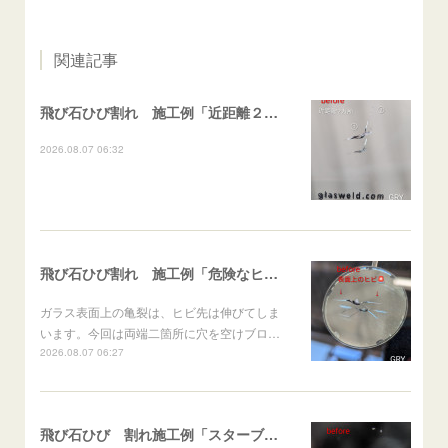
関連記事
飛び石ひび割れ 施工例「近距離２箇所・パーシャル系+ストレート系」CX-8
2026.08.07 06:32
飛び石ひび割れ 施工例「危険なヒビ🚨⚠️表面上亀裂」ジムニー
ガラス表面上の亀裂は、ヒビ先は伸びてしま
います。今回は両端二箇所に穴を空けブロ…
2026.08.07 06:27
飛び石ひび 割れ施工例「スターブレイク系」 フリード