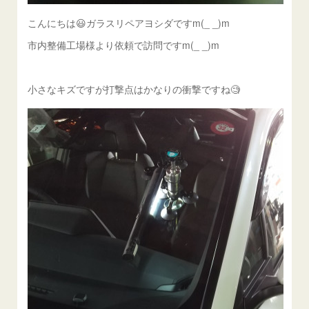
こんにちは😃ガラスリペアヨシダですm(_ _)m
市内整備工場様より依頼で訪問ですm(_ _)m
小さなキズですが打撃点はかなりの衝撃ですね🧐