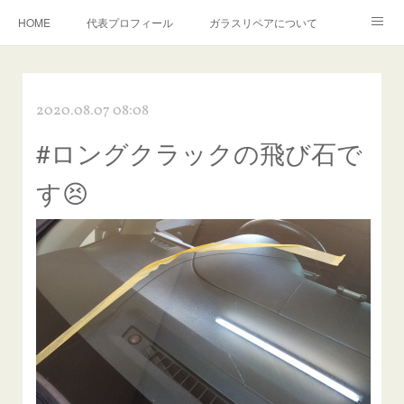
HOME
代表プロフィール
ガラスリペアについて
１年保証について
フロントガラスの損傷危険度種類
2020.08.07 08:08
飛び石施工料金について
ガラスキズ取り/研磨・磨き・鱗取り
#ロングクラックの飛び石で
当店へのアクセス
建築ガラスキズ取り・研磨・磨き
す😣
【プロ使用】フッ素系ガラストリートメント『アクアペル』
当店の良心的価格の理由について
欧州車モールの白サビやシミを落とす！
instagram記事
ガラスリペア施工価格
飛び石ひび割れでヒビ先が伸びた場合は？