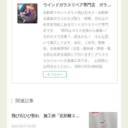
ウインドガラスリペア専門店 ガラスリペア・ヨシダ グラスウェルドジャパン 正規施工店 小松市
自動車フロントガラス飛び石キズ・自動車
＆建築ガラスのキズ取り・研磨。当社は小
松市安宅町にあるウンドガラスリペア専門
店です。 ”時代はガラス交換から修復へ”
そのキズで交換？…直るかも！ そんな思
いで施工してます。会社、ご自宅、勤務
先、出張修理OK!（注意：紫外線・降雨・風
を防止出来る場所にて行います）グラスウ
エルジャパン正規施工店です。 お気軽に
お問合せください。 090-1312-0863迄
フォロー
関連記事
飛び石ひび割れ 施工例「近距離２箇所・パーシャル系+ストレート系」CX-8
2026.08.07 06:32