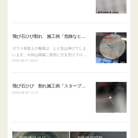
飛び石ひび割れ 施工例「危険なヒビ🚨⚠️表面上亀裂」ジムニー
ガラス表面上の亀裂は、ヒビ先は伸びてしま
います。今回は両端二箇所に穴を空けブロ…
2026.08.07 06:27
飛び石ひび 割れ施工例「スターブレイク系」 フリード
2026.08.06 12:13
2020.08.09 09:52
2020.08.07 07:55