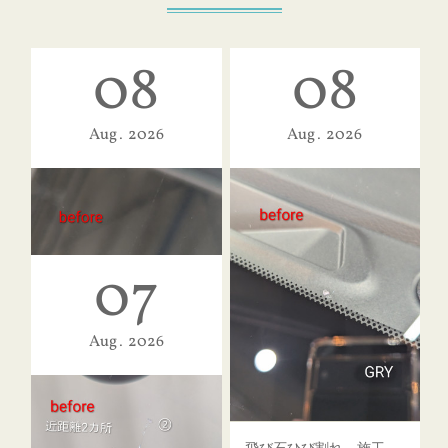
08
08
Aug
2026
Aug
2026
07
Aug
2026
飛び石ひび割れ 施工例「パーシャル系・衝撃点範囲ハマカケ」エスティマ
飛び石ひび割れ 施工例「キケンゾーン範囲・ストレートブレイク」フェアレディＺ