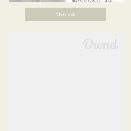
VIEW ALL
飛び石ひび割れ 施工例「近距離２箇所・パーシャル系+ストレート系」CX-8