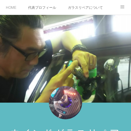
HOME
代表プロフィール
ガラスリペアについて
１年保証について
フロントガラスの損傷危険度種類
飛び石施工料金について
ガラスキズ取り/研磨・磨き・鱗取り
当店へのアクセス
建築ガラスキズ取り・研磨・磨き
【プロ使用】フッ素系ガラストリートメント『アクアペル』
当店の良心的価格の理由について
欧州車モールの白サビやシミを落とす！
instagram記事
ガラスリペア施工価格
飛び石ひび割れでヒビ先が伸びた場合は？