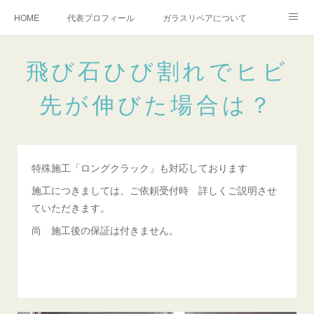
HOME
代表プロフィール
ガラスリペアについて
１年保証について
フロントガラスの損傷危険度種類
飛び石ひび割れでヒビ
飛び石施工料金について
ガラスキズ取り/研磨・磨き・鱗取り
先が伸びた場合は？
当店へのアクセス
建築ガラスキズ取り・研磨・磨き
【プロ使用】フッ素系ガラストリートメント『アクアペル』
当店の良心的価格の理由について
特殊施工「ロングクラック」も対応しております
欧州車モールの白サビやシミを落とす！
施工につきましては、ご依頼受付時 詳しくご説明させ
instagram記事
ガラスリペア施工価格
ていただきます。
飛び石ひび割れでヒビ先が伸びた場合は？
尚 施工後の保証は付きません。