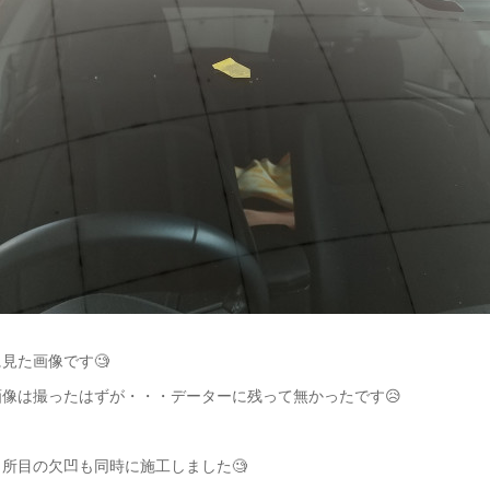
見た画像です🧐
像は撮ったはずが・・・データーに残って無かったです😥
所目の欠凹も同時に施工しました🧐