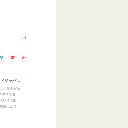
ウインドガラスリペア専門店 ガラスリペア・ヨシダ グラスウェルドジャパン 正規施工店 小松市
は小松市安宅
のキズで交
OK!（注
規施工店で