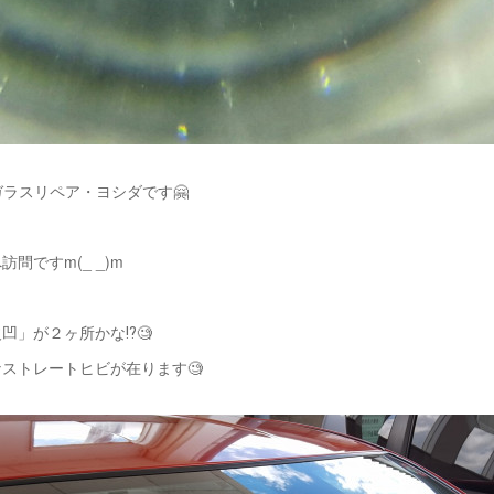
ガラスリペア・ヨシダです🤗
問ですm(_ _)m
凹」が２ヶ所かな⁉️🧐
ストレートヒビが在ります🧐