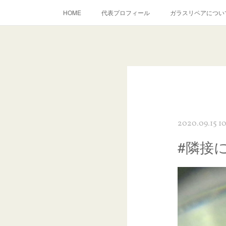
HOME
代表プロフィール
ガラスリペアについ
当店へのアクセス
建築ガラスキズ取り・研磨・磨き
inst
2020.09.15 1
#隣接