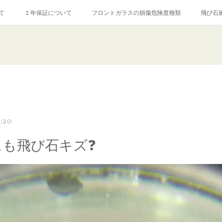
て
１年保証について
フロントガラスの損傷危険度種類
飛び石
【プロ使用】フッ素系ガラストリートメント『アクアペル』
当店の良心的
agram記事
ガラスリペア施工価格
飛び石ひび割れでヒビ先が伸びた場
0:20
にも飛び石キズ❓️