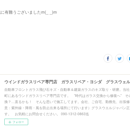
に有難うございましたm(_ _)m
自動車フロントガラス飛び石キズ・自動車＆建築ガラスのキズ取り・研磨。当社
町にあるウンドガラスリペア専門店です。 ”時代はガラス交換から修復へ” そ
換？…直るかも！ そんな思いで施工してます。会社、ご自宅、勤務先、出張修理
意：紫外線・降雨・風を防止出来る場所にて行います）グラスウエルジャパン正
す。 お気軽にお問合せください。 090-1312-0863迄
フォロー