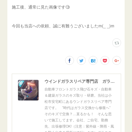
施工後、通常に見た画像です🧐
今回も当店への依頼、誠に有難うございましたm(_ _)m
ウインドガラスリペア専門店 ガラスリペア・ヨシダ グラスウェルドジャパン 正規施工店 小松市
自動車フロントガラス飛び石キズ・自動車
＆建築ガラスのキズ取り・研磨。当社は小
松市安宅町にあるウンドガラスリペア専門
店です。 ”時代はガラス交換から修復へ”
そのキズで交換？…直るかも！ そんな思
いで施工してます。会社、ご自宅、勤務
先、出張修理OK!（注意：紫外線・降雨・風