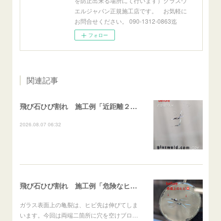
を防止出来る場所にて行います）グラスウ
エルジャパン正規施工店です。 お気軽に
お問合せください。 090-1312-0863迄
フォロー
関連記事
飛び石ひび割れ 施工例「近距離２箇所・パーシャル系+ストレート系」CX-8
2026.08.07 06:32
飛び石ひび割れ 施工例「危険なヒビ🚨⚠️表面上亀裂」ジムニー
ガラス表面上の亀裂は、ヒビ先は伸びてしま
います。今回は両端二箇所に穴を空けブロ…