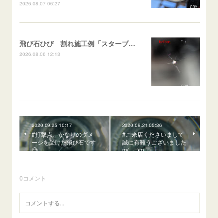
2026.08.07 06:27
飛び石ひび 割れ施工例「スターブレイク系」 フリード
2026.08.06 12:13
2020.09.25 10:17
2020.09.21 05:36
#打撃点、かなりのダメ
#ご来店くださいまして
ージを受けた飛び石です
誠に有難うございました
🧐
m(_ _)m
0
コメント