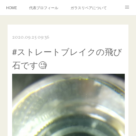
HOME
代表プロフィール
ガラスリペアについて
１年保証について
フロントガラスの損傷危険度種類
2020.09.25 09:36
飛び石施工料金について
ガラスキズ取り/研磨・磨き・鱗取り
#ストレートブレイクの飛び
当店へのアクセス
建築ガラスキズ取り・研磨・磨き
石です🧐
【プロ使用】フッ素系ガラストリートメント『アクアペル』
当店の良心的価格の理由について
欧州車モールの白サビやシミを落とす！
instagram記事
ガラスリペア施工価格
飛び石ひび割れでヒビ先が伸びた場合は？