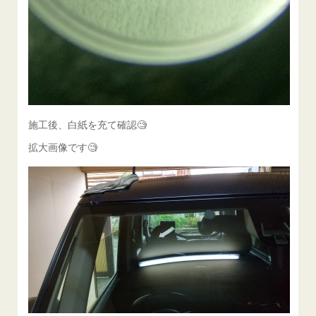
施工後、白紙を充て確認🧐
拡大画像です🧐