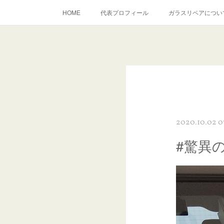
HOME
代表プロフィール
ガラスリペアについ
当店へのアクセス
建築ガラスキズ取り・研磨・磨き
inst
2020.10.02 0
#驚異