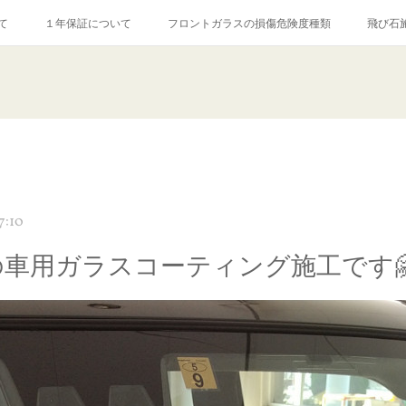
て
１年保証について
フロントガラスの損傷危険度種類
飛び石
【プロ使用】フッ素系ガラストリートメント『アクアペル』
当店の良心的
agram記事
ガラスリペア施工価格
飛び石ひび割れでヒビ先が伸びた場
7:10
の車用ガラスコーティング施工です