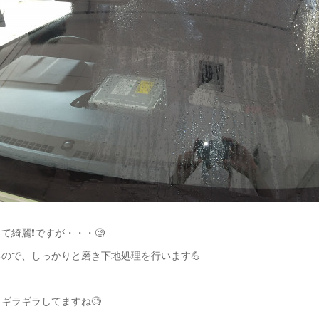
て綺麗❗️ですが・・・🧐
ので、しっかりと磨き下地処理を行います💪
ギラギラしてますね🧐