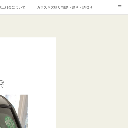
施工料金について
ガラスキズ取り/研磨・磨き・鱗取り
価格の理由について
欧州車モールの白サビやシミを落とす！
合は？
