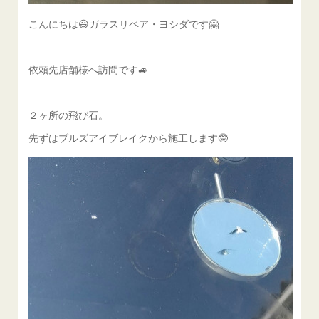
こんにちは😃ガラスリペア・ヨシダです🤗
依頼先店舗様へ訪問です🚙
２ヶ所の飛び石。
先ずはブルズアイブレイクから施工します🤓