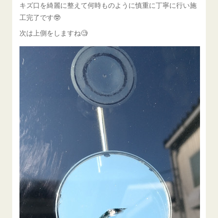
キズ口を綺麗に整えて何時ものように慎重に丁寧に行い施
工完了です🤓
次は上側をしますね🧐