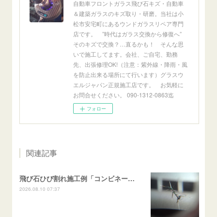
自動車フロントガラス飛び石キズ・自動車
＆建築ガラスのキズ取り・研磨。当社は小
松市安宅町にあるウンドガラスリペア専門
店です。 ”時代はガラス交換から修復へ”
そのキズで交換？…直るかも！ そんな思
いで施工してます。会社、ご自宅、勤務
先、出張修理OK!（注意：紫外線・降雨・風
を防止出来る場所にて行います）グラスウ
エルジャパン正規施工店です。 お気軽に
お問合せください。 090-1312-0863迄
フォロー
関連記事
飛び石ひび割れ施工例「コンビネーション系・近接２箇所/キケンゾーン範囲」N BOX
2026.08.10 07:37