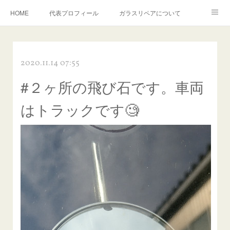
HOME
代表プロフィール
ガラスリペアについて
１年保証について
フロントガラスの損傷危険度種類
2020.11.14 07:55
飛び石施工料金について
ガラスキズ取り/研磨・磨き・鱗取り
#２ヶ所の飛び石です。車両
当店へのアクセス
建築ガラスキズ取り・研磨・磨き
はトラックです🧐
【プロ使用】フッ素系ガラストリートメント『アクアペル』
当店の良心的価格の理由について
欧州車モールの白サビやシミを落とす！
instagram記事
ガラスリペア施工価格
飛び石ひび割れでヒビ先が伸びた場合は？