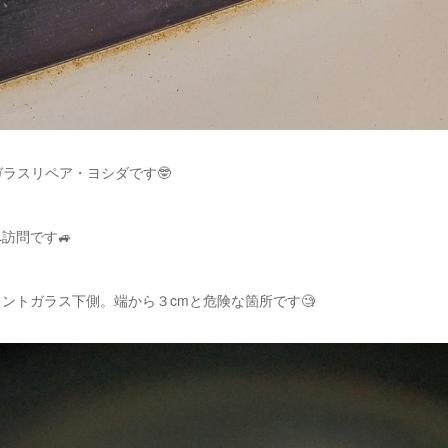
ガラスリペア・ヨシダです🤓
訪問です🚙
ントガラス下側。端から３cmと危険な箇所です🧐