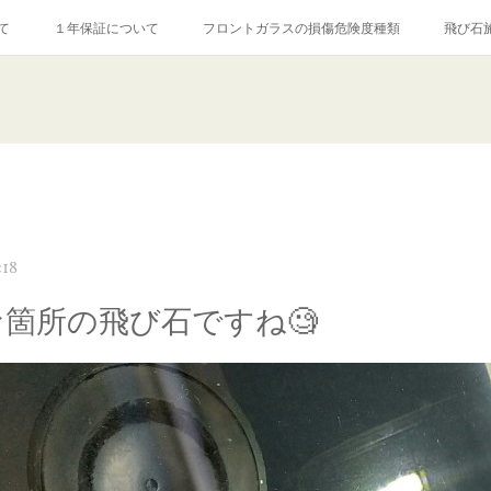
て
１年保証について
フロントガラスの損傷危険度種類
飛び石
【プロ使用】フッ素系ガラストリートメント『アクアペル』
当店の良心的
agram記事
ガラスリペア施工価格
飛び石ひび割れでヒビ先が伸びた場
:18
な箇所の飛び石ですね🧐