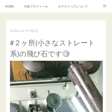
HOME
代表プロフィール
ガラスリペアについて
１年保証について
フロントガラスの損傷危険度種類
2020.12.11 09:15
飛び石施工料金について
ガラスキズ取り/研磨・磨き・鱗取り
#２ヶ所(小さなストレート
当店へのアクセス
建築ガラスキズ取り・研磨・磨き
系)の飛び石です🧐
【プロ使用】フッ素系ガラストリートメント『アクアペル』
当店の良心的価格の理由について
欧州車モールの白サビやシミを落とす！
instagram記事
ガラスリペア施工価格
飛び石ひび割れでヒビ先が伸びた場合は？