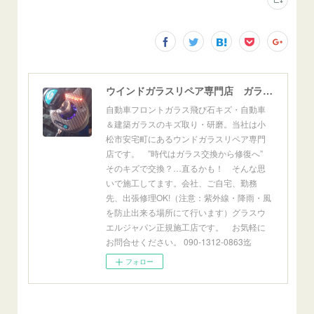
ウインドガラスリペア専門店 ガラスリペア・ヨシダ グラスウェルドジャパン 正規施工店 小松市
自動車フロントガラス飛び石キズ・自動車
＆建築ガラスのキズ取り・研磨。当社は小
松市安宅町にあるウンドガラスリペア専門
店です。 ”時代はガラス交換から修復へ”
そのキズで交換？…直るかも！ そんな思
いで施工してます。会社、ご自宅、勤務
先、出張修理OK!（注意：紫外線・降雨・風
を防止出来る場所にて行います）グラスウ
エルジャパン正規施工店です。 お気軽に
お問合せください。 090-1312-0863迄
フォロー