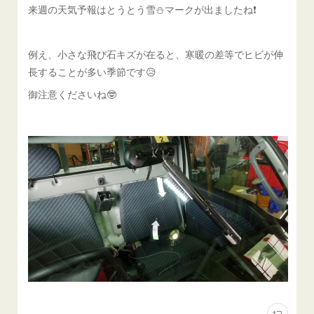
来週の天気予報はとうとう雪⛄️マークが出ましたね❗️
例え、小さな飛び石キズが在ると、寒暖の差等でヒビが伸
長することが多い季節です😥
御注意くださいね🤓