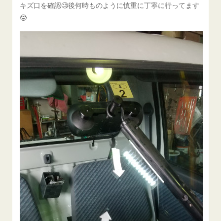
キズ口を確認🧐後何時ものように慎重に丁寧に行ってます
🤓