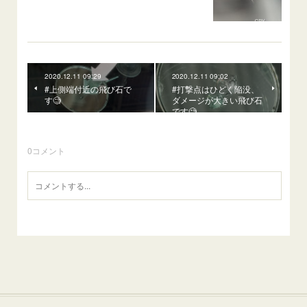
2020.12.11 09:29
2020.12.11 09:02
#上側端付近の飛び石で
#打撃点はひどく陥没、
す🧐
ダメージが大きい飛び石
です🧐
0
コメント