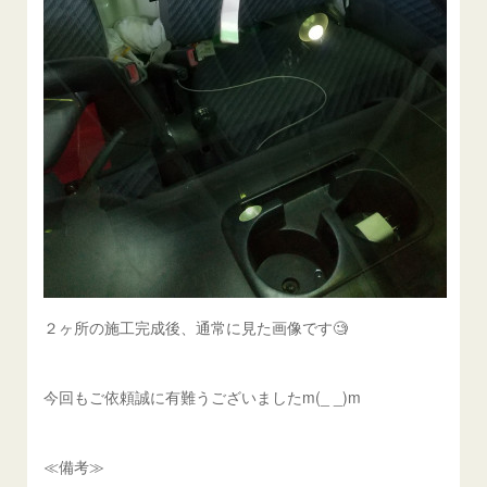
２ヶ所の施工完成後、通常に見た画像です🧐
今回もご依頼誠に有難うございましたm(_ _)m
≪備考≫