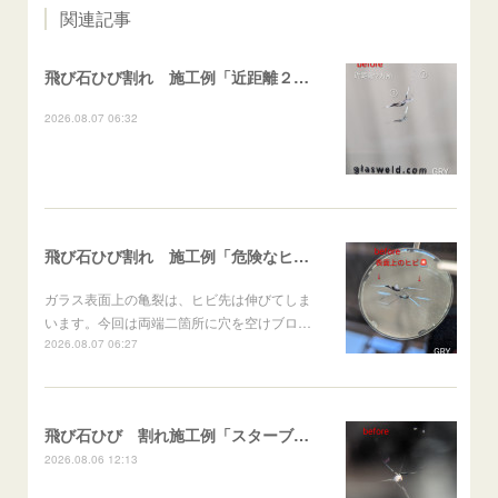
関連記事
飛び石ひび割れ 施工例「近距離２箇所・パーシャル系+ストレート系」CX-8
2026.08.07 06:32
飛び石ひび割れ 施工例「危険なヒビ🚨⚠️表面上亀裂」ジムニー
ガラス表面上の亀裂は、ヒビ先は伸びてしま
います。今回は両端二箇所に穴を空けブロ…
2026.08.07 06:27
飛び石ひび 割れ施工例「スターブレイク系」 フリード
2026.08.06 12:13