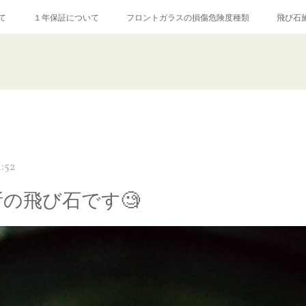
て
１年保証について
フロントガラスの損傷危険度種類
飛び石
【プロ使用】フッ素系ガラストリートメント『アクアペル』
当店の良心的
agram記事
ガラスリペア施工価格
飛び石ひび割れでヒビ先が伸びた場
4:52
所の飛び石です🧐