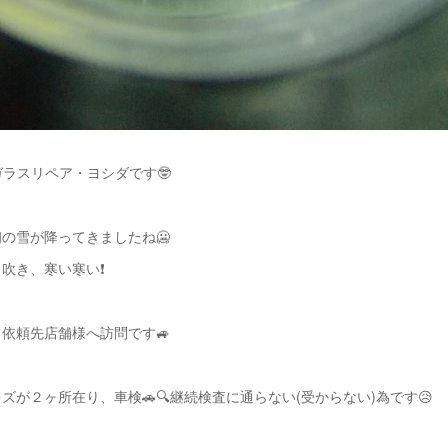
ガラスリペア・ヨシダです🤓
の雪が降ってきましたね🥶
吹き、寒い寒い❗️
依頼先店舗様へ訪問です🚙
ズが２ヶ所在り、車検🚗🔍️継続検査に通らない(受からない)為です😥