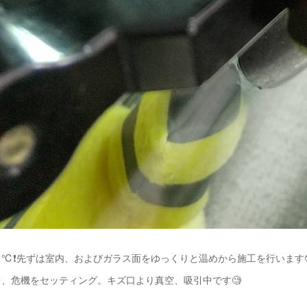
℃❗️先ずは室内、およびガラス面をゆっくりと温めから施工を行います
、危機をセッティング。キズ口より真空、吸引中です🧐