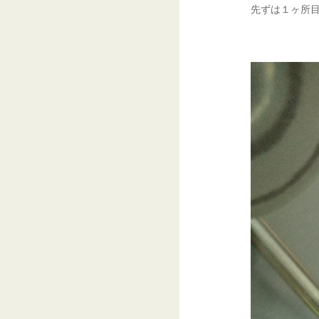
先ずは１ヶ所目