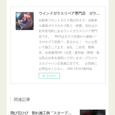
ウインドガラスリペア専門店 ガラスリペア・ヨシダ グラスウェルドジャパン 正規施工店 小松市
自動車フロントガラス飛び石キズ・自動車
＆建築ガラスのキズ取り・研磨。当社は小
松市安宅町にあるウンドガラスリペア専門
店です。 ”時代はガラス交換から修復へ”
そのキズで交換？…直るかも！ そんな思
いで施工してます。会社、ご自宅、勤務
先、出張修理OK!（注意：紫外線・降雨・風
を防止出来る場所にて行います）グラスウ
エルジャパン正規施工店です。 お気軽に
お問合せください。 090-1312-0863迄
フォロー
関連記事
飛び石ひび 割れ施工例「スターブレイク系」 フリード