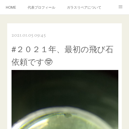
HOME
代表プロフィール
ガラスリペアについて
１年保証について
フロントガラスの損傷危険度種類
2021.01.05 09:45
飛び石施工料金について
ガラスキズ取り/研磨・磨き・鱗取り
#２０２１年、最初の飛び石
当店へのアクセス
建築ガラスキズ取り・研磨・磨き
依頼です🤓
【プロ使用】フッ素系ガラストリートメント『アクアペル』
当店の良心的価格の理由について
欧州車モールの白サビやシミを落とす！
instagram記事
ガラスリペア施工価格
飛び石ひび割れでヒビ先が伸びた場合は？