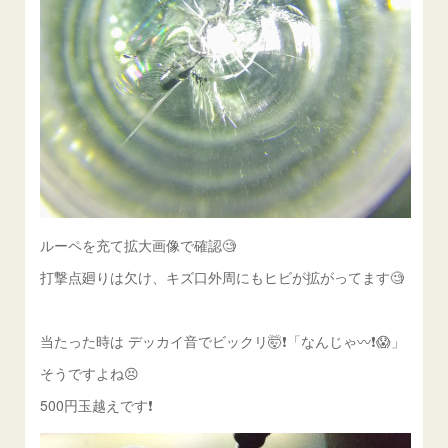
ルーペを充て拡大画像で確認🧐
打撃点廻りは欠け、キズ口外周にもヒビが拡がってます🧐
当たった時は デッカイ音でビックリ🤯❗️「なんじゃ〰️❗️😱」
そうですよね😣
500円玉越えです❗️