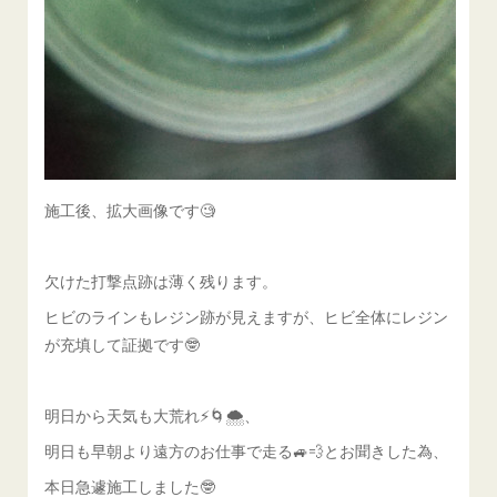
施工後、拡大画像です🧐
欠けた打撃点跡は薄く残ります。
ヒビのラインもレジン跡が見えますが、ヒビ全体にレジン
が充填して証拠です🤓
明日から天気も大荒れ⚡️🌀🌨️、
明日も早朝より遠方のお仕事で走る🚙💨とお聞きした為、
本日急遽施工しました🤓