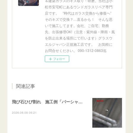
＆建築ガラスのキズ取り・研磨。当社は小
松市安宅町にあるウンドガラスリペア専門
店です。 ”時代はガラス交換から修復へ”
そのキズで交換？…直るかも！ そんな思
いで施工してます。会社、ご自宅、勤務
先、出張修理OK!（注意：紫外線・降雨・風
を防止出来る場所にて行います）グラスウ
エルジャパン正規施工店です。 お気軽に
お問合せください。 090-1312-0863迄
フォロー
関連記事
飛び石ひび割れ 施工例「パーシャル系・衝撃点範囲ハマカケ」エスティマ
2026.08.08 06:21