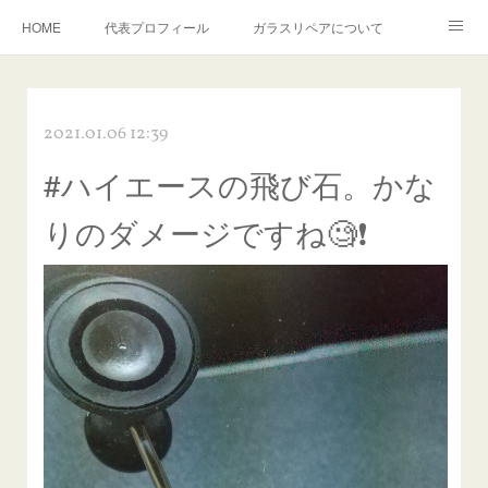
HOME
代表プロフィール
ガラスリペアについて
１年保証について
フロントガラスの損傷危険度種類
2021.01.06 12:39
飛び石施工料金について
ガラスキズ取り/研磨・磨き・鱗取り
#ハイエースの飛び石。かな
当店へのアクセス
建築ガラスキズ取り・研磨・磨き
りのダメージですね🧐❗️
【プロ使用】フッ素系ガラストリートメント『アクアペル』
当店の良心的価格の理由について
欧州車モールの白サビやシミを落とす！
instagram記事
ガラスリペア施工価格
飛び石ひび割れでヒビ先が伸びた場合は？