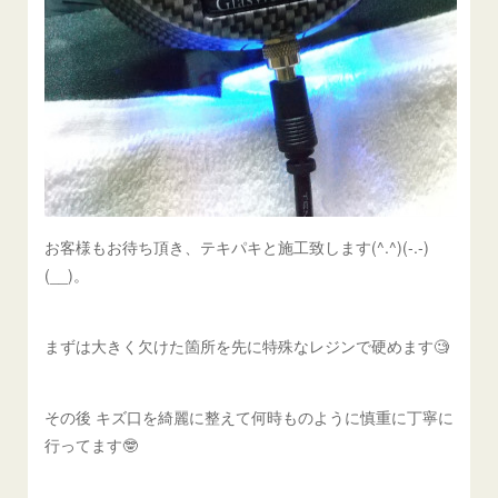
お客様もお待ち頂き、テキパキと施工致します(^.^)(-.-)
(__)。
まずは大きく欠けた箇所を先に特殊なレジンで硬めます🧐
その後 キズ口を綺麗に整えて何時ものように慎重に丁寧に
行ってます🤓