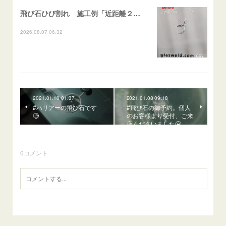
飛び石ひび割れ 施工例「近距離２箇所・パーシャル系+ストレート系」CX-8
2026.08.07 06:32
2021.01.10 01:37
2021.01.08 09:18
#ハリアーの飛び石です
#飛び石の御予約。個人
🧐
のお客様より受付、ご来
店くださいました🤗
0
コメント