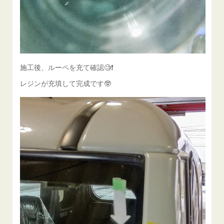
施工後、ルーペを充て確認🧐❗️
レジンが充填して完成です🤓