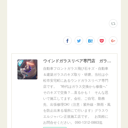
ウインドガラスリペア専門店 ガラスリペア・ヨシダ グラスウェルドジャパン 正規施工店 小松市
自動車フロントガラス飛び石キズ・自動車
＆建築ガラスのキズ取り・研磨。当社は小
松市安宅町にあるウンドガラスリペア専門
店です。 ”時代はガラス交換から修復へ”
そのキズで交換？…直るかも！ そんな思
いで施工してます。会社、ご自宅、勤務
先、出張修理OK!（注意：紫外線・降雨・風
を防止出来る場所にて行います）グラスウ
エルジャパン正規施工店です。 お気軽に
お問合せください。 090-1312-0863迄