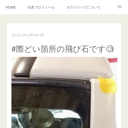
HOME
代表プロフィール
ガラスリペアについて
１年保証について
フロントガラスの損傷危険度種類
2021.01.08 10:18
飛び石施工料金について
ガラスキズ取り/研磨・磨き・鱗取り
#際どい箇所の飛び石です🧐
当店へのアクセス
建築ガラスキズ取り・研磨・磨き
【プロ使用】フッ素系ガラストリートメント『アクアペル』
当店の良心的価格の理由について
欧州車モールの白サビやシミを落とす！
instagram記事
ガラスリペア施工価格
飛び石ひび割れでヒビ先が伸びた場合は？