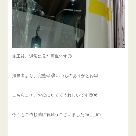
施工後、通常に見た画像です🧐
担当者より、完璧😃✌️❗️いつものありがとね😃
こちらこそ、お役にたててうれしいです😌💓
今回もご依頼誠に有難うございましたm(_ _)m