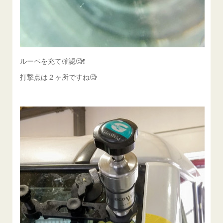
ルーペを充て確認🧐❗️
打撃点は２ヶ所ですね🧐