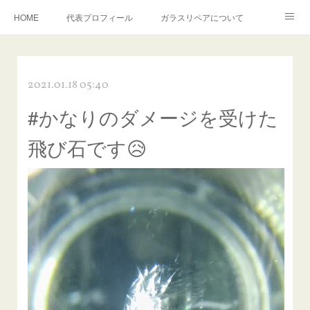
HOME
代表プロフィール
ガラスリペアについて
１年保証について
フロントガラスの損傷危険度種類
2021.01.18 05:40
飛び石施工料金について
ガラスキズ取り/研磨・磨き・鱗取り
#かなりのダメージを受けた
当店へのアクセス
建築ガラスキズ取り・研磨・磨き
飛び石です😥
【プロ使用】フッ素系ガラストリートメント『アクアペル』
当店の良心的価格の理由について
欧州車モールの白サビやシミを落とす！
instagram記事
ガラスリペア施工価格
飛び石ひび割れでヒビ先が伸びた場合は？