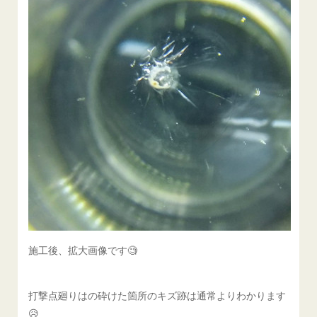
施工後、拡大画像です🧐
打撃点廻りはの砕けた箇所のキズ跡は通常よりわかります
😥