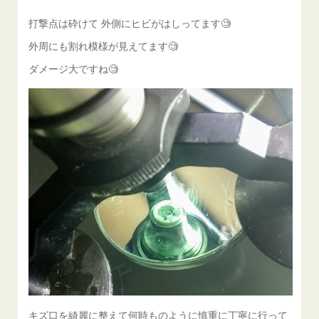
打撃点は砕けて 外側にヒビがはしってます🧐
外周にも割れ模様が見えてます🧐
ダメージ大ですね🧐
キズ口を綺麗に整えて何時ものように慎重に丁寧に行って