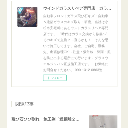
ウインドガラスリペア専門店 ガラスリペア・ヨシダ グラスウェルドジャパン 正規施工店 小松市
自動車フロントガラス飛び石キズ・自動車
＆建築ガラスのキズ取り・研磨。当社は小
松市安宅町にあるウンドガラスリペア専門
店です。 ”時代はガラス交換から修復へ”
そのキズで交換？…直るかも！ そんな思
いで施工してます。会社、ご自宅、勤務
先、出張修理OK!（注意：紫外線・降雨・風
を防止出来る場所にて行います）グラスウ
エルジャパン正規施工店です。 お気軽に
お問合せください。 090-1312-0863迄
フォロー
関連記事
飛び石ひび割れ 施工例「近距離２箇所・パーシャル系+ストレート系」CX-8