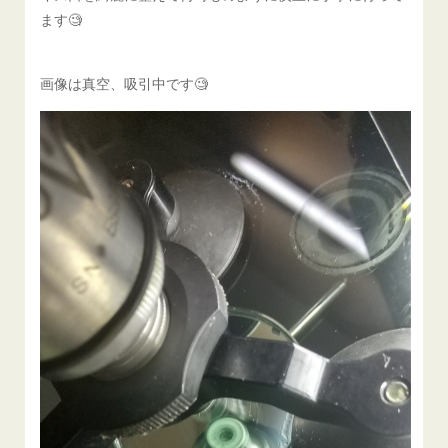
ます🧐
画像は真空、吸引中です🧐