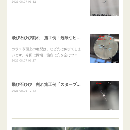
2026.08.07 06:32
飛び石ひび割れ 施工例「危険なヒビ🚨⚠️表面上亀裂」ジムニー
ガラス表面上の亀裂は、ヒビ先は伸びてしま
います。今回は両端二箇所に穴を空けブロ…
2026.08.07 06:27
飛び石ひび 割れ施工例「スターブレイク系」 フリード
2026.08.06 12:13