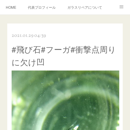
HOME
代表プロフィール
ガラスリペアについて
１年保証について
フロントガラスの損傷危険度種類
2021.01.29 04:39
飛び石施工料金について
ガラスキズ取り/研磨・磨き・鱗取り
#飛び石#フーガ#衝撃点周り
当店へのアクセス
建築ガラスキズ取り・研磨・磨き
に欠け凹
【プロ使用】フッ素系ガラストリートメント『アクアペル』
当店の良心的価格の理由について
欧州車モールの白サビやシミを落とす！
instagram記事
ガラスリペア施工価格
飛び石ひび割れでヒビ先が伸びた場合は？