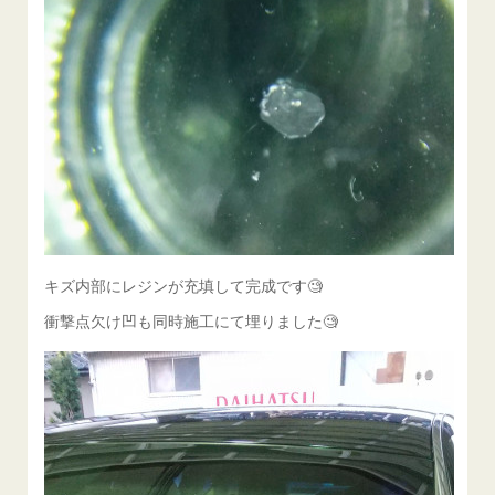
キズ内部にレジンが充填して完成です🧐
衝撃点欠け凹も同時施工にて埋りました🧐