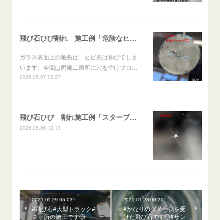
飛び石ひび割れ 施工例「危険なヒビ🚨⚠️表面上亀裂」ジムニー
ガラス表面上の亀裂は、ヒビ先は伸びてしま
います。今回は両端二箇所に穴を空けブロ…
2026.08.07 06:27
飛び石ひび 割れ施工例「スターブレイク系」 フリード
2026.08.06 12:13
2021.01.29 05:03
2021.01.28 09:20
#飛び石#大型トラック#
#かなりのダメージを受
２ヶ所の施工です🧐
けた飛び石です🧐#サン