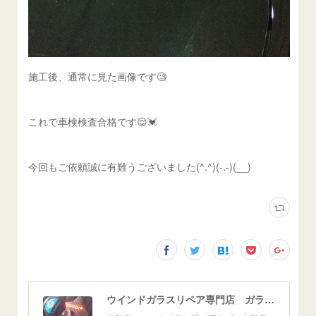
施工後、通常に見た画像です🧐
これで車検検査合格です😌💓
今回もご依頼誠に有難うございました(^.^)(-.-)(__)
ウインドガラスリペア専門店 ガラスリペア・ヨシダ グラスウェルドジャパン 正規施工店 小松市