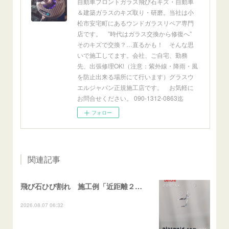
自動車フロントガラス飛び石キズ・自動車
＆建築ガラスのキズ取り・研磨。当社は小
松市安宅町にあるウンドガラスリペア専門
店です。 ”時代はガラス交換から修復へ”
そのキズで交換？…直るかも！ そんな思
いで施工してます。会社、ご自宅、勤務
先、出張修理OK!（注意：紫外線・降雨・風
を防止出来る場所にて行います）グラスウ
エルジャパン正規施工店です。 お気軽に
お問合せください。 090-1312-0863迄
フォロー
関連記事
飛び石ひび割れ 施工例「近距離２箇所・パーシャル系+ストレート系」CX-8
2026.08.07 06:32