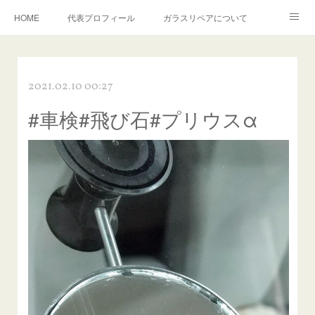
HOME
代表プロフィール
ガラスリペアについて
１年保証について
フロントガラスの損傷危険度種類
2021.02.10 00:27
飛び石施工料金について
ガラスキズ取り/研磨・磨き・鱗取り
#車検#飛び石#プリウスα
当店へのアクセス
建築ガラスキズ取り・研磨・磨き
【プロ使用】フッ素系ガラストリートメント『アクアペル』
当店の良心的価格の理由について
欧州車モールの白サビやシミを落とす！
instagram記事
ガラスリペア施工価格
飛び石ひび割れでヒビ先が伸びた場合は？