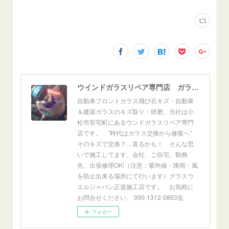
ウインドガラスリペア専門店 ガラスリペア・ヨシダ グラスウェルドジャパン 正規施工店 小松市
自動車フロントガラス飛び石キズ・自動車
＆建築ガラスのキズ取り・研磨。当社は小
松市安宅町にあるウンドガラスリペア専門
店です。 ”時代はガラス交換から修復へ”
そのキズで交換？…直るかも！ そんな思
いで施工してます。会社、ご自宅、勤務
先、出張修理OK!（注意：紫外線・降雨・風
を防止出来る場所にて行います）グラスウ
エルジャパン正規施工店です。 お気軽に
お問合せください。 090-1312-0863迄
フォロー