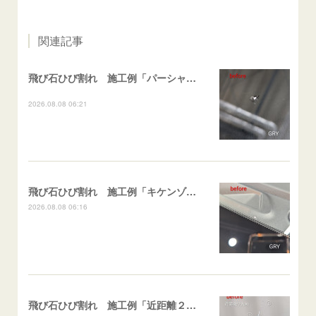
関連記事
飛び石ひび割れ 施工例「パーシャル系・衝撃点範囲ハマカケ」エスティマ
2026.08.08 06:21
飛び石ひび割れ 施工例「キケンゾーン範囲・ストレートブレイク」フェアレディＺ
2026.08.08 06:16
飛び石ひび割れ 施工例「近距離２箇所・パーシャル系+ストレート系」CX-8