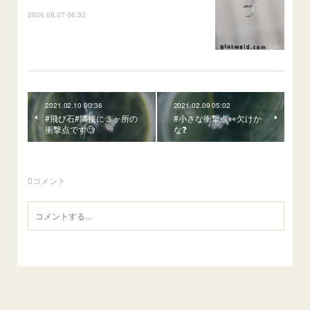
2026.08.07 06:32
2021.02.10 00:36
2021.02.09 05:02
#飛び石#隣接に３ヶ所の
#小さな衝撃点👀欠けか
衝撃点です🧐
な❓️
0
コメント