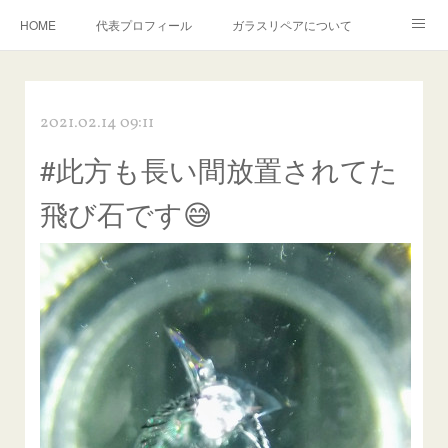
HOME
代表プロフィール
ガラスリペアについて
１年保証について
フロントガラスの損傷危険度種類
2021.02.14 09:11
飛び石施工料金について
ガラスキズ取り/研磨・磨き・鱗取り
#此方も長い間放置されてた
当店へのアクセス
建築ガラスキズ取り・研磨・磨き
飛び石です😅
【プロ使用】フッ素系ガラストリートメント『アクアペル』
当店の良心的価格の理由について
欧州車モールの白サビやシミを落とす！
instagram記事
ガラスリペア施工価格
飛び石ひび割れでヒビ先が伸びた場合は？