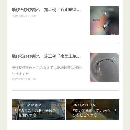
飛び石ひび割れ 施工例「近距離２箇所・パーシャル系+スターブレイク系」ハイエース
2026.08.06 12:06
飛び石ひび割れ 施工例「表面上亀裂・ダメージクラック」ステラ
車検整備車両＝このままでは継続検査はNGと
なります🚨。
2026.08.06 05:16
2021.02.15 08:51
2021.02.14 08:53
#ガラスキズ取り研磨の
#長い間放置していた飛
依頼です🧐
び石ヒビです😥