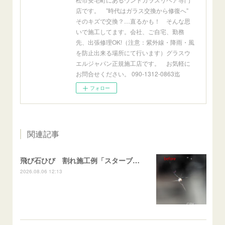
店です。 ”時代はガラス交換から修復へ”
そのキズで交換？…直るかも！ そんな思
いで施工してます。会社、ご自宅、勤務
先、出張修理OK!（注意：紫外線・降雨・風
を防止出来る場所にて行います）グラスウ
エルジャパン正規施工店です。 お気軽に
お問合せください。 090-1312-0863迄
フォロー
関連記事
飛び石ひび 割れ施工例「スターブレイク系」 フリード
2026.08.06 12:13