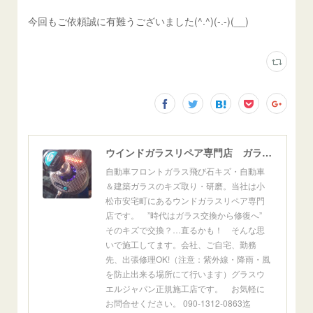
今回もご依頼誠に有難うございました(^.^)(-.-)(__)
ウインドガラスリペア専門店 ガラスリペア・ヨシダ グラスウェルドジャパン 正規施工店 小松市
自動車フロントガラス飛び石キズ・自動車
＆建築ガラスのキズ取り・研磨。当社は小
松市安宅町にあるウンドガラスリペア専門
店です。 ”時代はガラス交換から修復へ”
そのキズで交換？…直るかも！ そんな思
いで施工してます。会社、ご自宅、勤務
先、出張修理OK!（注意：紫外線・降雨・風
を防止出来る場所にて行います）グラスウ
エルジャパン正規施工店です。 お気軽に
お問合せください。 090-1312-0863迄