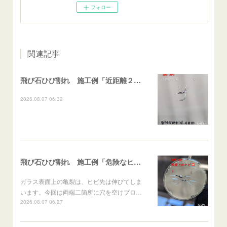
フォロー
関連記事
飛び石ひび割れ 施工例「近距離２箇所・パーシャル系+ストレート系」CX-8
2026.08.07 06:32
飛び石ひび割れ 施工例「危険なヒビ🚨⚠️表面上亀裂」ジムニー
ガラス表面上の亀裂は、ヒビ先は伸びてしま
います。今回は両端二箇所に穴を空けブロ…
2026.08.07 06:27