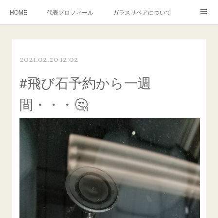
HOME
代表プロフィール
ガラスリペアについて
１年保証について
フロントガラスの損傷危険度種類
2021.02.20 12:02
飛び石施工料金について
ガラスキズ取り/研磨・磨き・鱗取り
#飛び石予約から一週
当店へのアクセス
建築ガラスキズ取り・研磨・磨き
間・・・🤔
【プロ使用】フッ素系ガラストリートメント『アクアペル』
当店の良心的価格の理由について
欧州車モールの白サビやシミを落とす！
instagram記事
ガラスリペア施工価格
飛び石ひび割れでヒビ先が伸びた場合は？