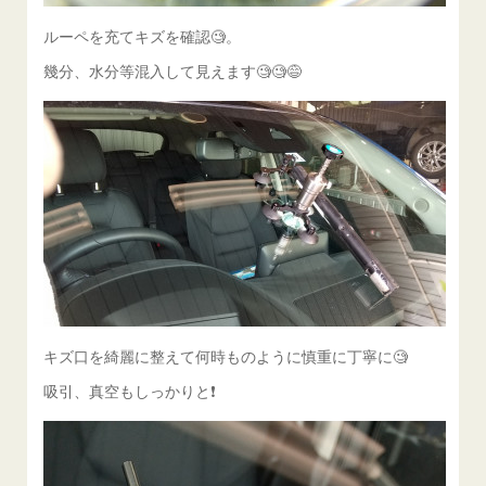
ルーペを充てキズを確認🧐。
幾分、水分等混入して見えます🧐🧐😅
キズ口を綺麗に整えて何時ものように慎重に丁寧に🧐
吸引、真空もしっかりと❗️