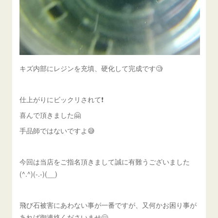
キズ内部にレジンを充填、硬化して完成です🧐
仕上がりにビックリされて❗️
喜んで頂きました🤗
手品師ではないですよ😅
今回は当店をご指名頂きまして誠に有難うございました
(^.^)(-.-)(__)
飛び石被害にあわない事が一番ですが、又何かお困り事が
あれば御連絡くださいませ🤗