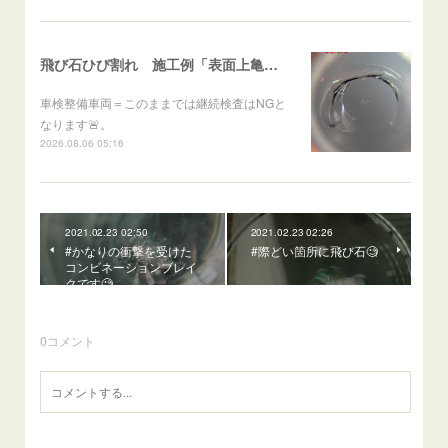
飛び石ひび割れ 施工例「表面上亀裂・ダメージクラック」ステラ
車検整備車両＝このままでは継続検査はNGと
なります🚨。
2026.08.06 05:16
2021.02.23 02:50
2021.02.23 02:26
#かなりの衝撃を受けた
#際どい箇所に飛び石🧐
コンビネーションブレイ
クです🧐
0
コメント