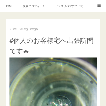
HOME
代表プロフィール
ガラスリペアについて
１年保証について
フロントガラスの損傷危険度種類
2021.02.23 02:38
飛び石施工料金について
ガラスキズ取り/研磨・磨き・鱗取り
#個人のお客様宅へ出張訪問
当店へのアクセス
建築ガラスキズ取り・研磨・磨き
です🚙
【プロ使用】フッ素系ガラストリートメント『アクアペル』
当店の良心的価格の理由について
欧州車モールの白サビやシミを落とす！
instagram記事
ガラスリペア施工価格
飛び石ひび割れでヒビ先が伸びた場合は？