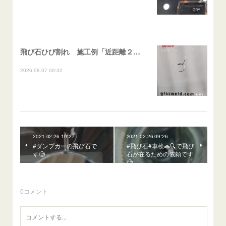
飛び石ひび割れ 施工例「近距離２箇所・パーシャル系+ストレート系」CX-8
2026.08.07 06:32
2021.02.26 10:27
2021.02.26 09:26
#ダンプカーの飛び石で
#飛び石#車検🚗🔍️で飛び
す🧐
石が在るための依頼です
🧐
0
コメント