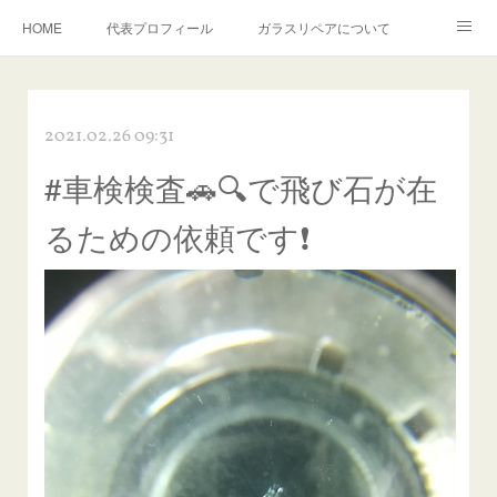
HOME
代表プロフィール
ガラスリペアについて
１年保証について
フロントガラスの損傷危険度種類
2021.02.26 09:31
飛び石施工料金について
ガラスキズ取り/研磨・磨き・鱗取り
#車検検査🚗🔍️で飛び石が在
当店へのアクセス
建築ガラスキズ取り・研磨・磨き
るための依頼です❗️
【プロ使用】フッ素系ガラストリートメント『アクアペル』
当店の良心的価格の理由について
欧州車モールの白サビやシミを落とす！
instagram記事
ガラスリペア施工価格
飛び石ひび割れでヒビ先が伸びた場合は？