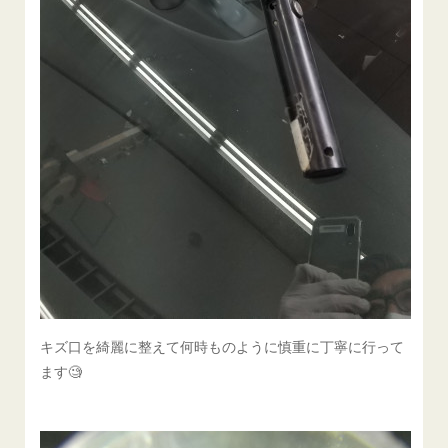
キズ口を綺麗に整えて何時ものように慎重に丁寧に行って
ます🧐