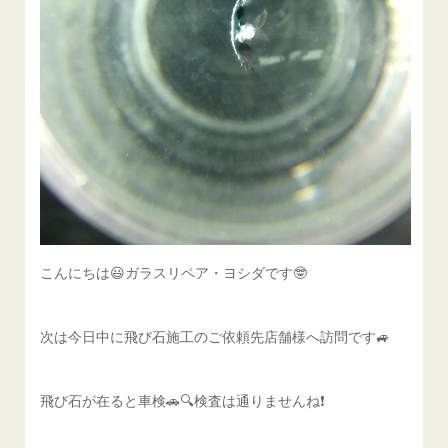
こんにちは😃ガラスリペア・ヨシダです🤓
次は今日中に飛び石施工のご依頼先店舗様へ訪問です🚙
飛び石が在ると車検🚗🔍️検査は通りませんね❗️