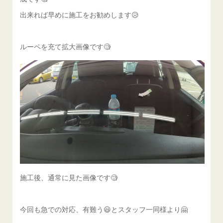
出来れば早めに施工をお勧めします😥
ルーペを充て拡大画像です🧐
施工後、通常に見た画像です🧐
今回も急での対応、有難う😃とスタッフ一同様より🤗