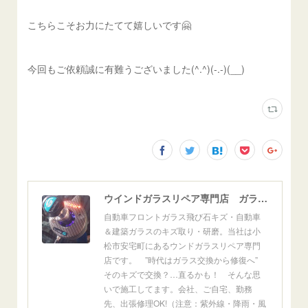
こちらこそお力にたてて嬉しいです🤗
今回もご依頼誠に有難うございました(^.^)(-.-)(__)
ウインドガラスリペア専門店 ガラスリペア・ヨシダ グラスウェルドジャパン 正規施工店 小松市
自動車フロントガラス飛び石キズ・自動車
＆建築ガラスのキズ取り・研磨。当社は小
松市安宅町にあるウンドガラスリペア専門
店です。 ”時代はガラス交換から修復へ”
そのキズで交換？…直るかも！ そんな思
いで施工してます。会社、ご自宅、勤務
先、出張修理OK!（注意：紫外線・降雨・風