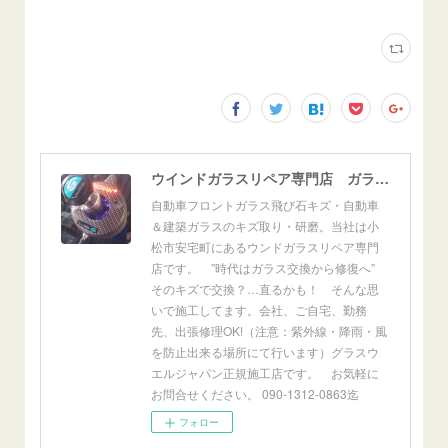
ウインドガラスリペア専門店 ガラスリペア・ヨシダ グラスウェルドジャパン 正規施工店 小松市
自動車フロントガラス飛び石キズ・自動車
＆建築ガラスのキズ取り・研磨。当社は小
松市安宅町にあるウンドガラスリペア専門
店です。 ”時代はガラス交換から修復へ”
そのキズで交換？…直るかも！ そんな思
いで施工してます。会社、ご自宅、勤務
先、出張修理OK!（注意：紫外線・降雨・風
を防止出来る場所にて行います）グラスウ
エルジャパン正規施工店です。 お気軽に
お問合せください。 090-1312-0863迄
フォロー