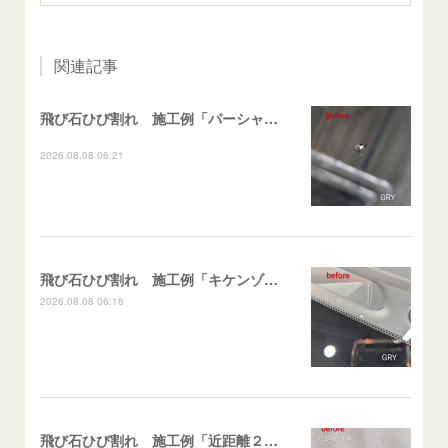
関連記事
飛び石ひび割れ 施工例「パーシャル系・衝撃点範囲ハマカケ」エスティマ
2026.08.08 06:21
飛び石ひび割れ 施工例「キケンゾーン範囲・ストレートブレイク」フェアレディＺ
2026.08.08 06:16
飛び石ひび割れ 施工例「近距離２箇所・パーシャル系+ストレート系」CX-8