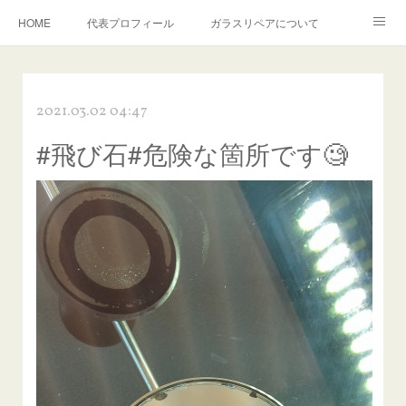
HOME
代表プロフィール
ガラスリペアについて
１年保証について
フロントガラスの損傷危険度種類
2021.03.02 04:47
飛び石施工料金について
ガラスキズ取り/研磨・磨き・鱗取り
#飛び石#危険な箇所です🧐
当店へのアクセス
建築ガラスキズ取り・研磨・磨き
【プロ使用】フッ素系ガラストリートメント『アクアペル』
当店の良心的価格の理由について
欧州車モールの白サビやシミを落とす！
instagram記事
ガラスリペア施工価格
飛び石ひび割れでヒビ先が伸びた場合は？