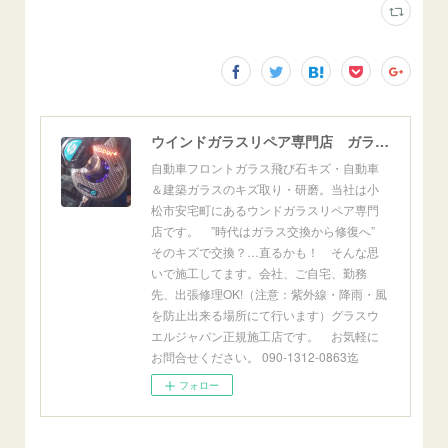
ウインドガラスリペア専門店 ガラスリペア・ヨシダ グラスウェルドジャパン 正規施工店 小松市
自動車フロントガラス飛び石キズ・自動車
＆建築ガラスのキズ取り・研磨。当社は小
松市安宅町にあるウンドガラスリペア専門
店です。 ”時代はガラス交換から修復へ”
そのキズで交換？…直るかも！ そんな思
いで施工してます。会社、ご自宅、勤務
先、出張修理OK!（注意：紫外線・降雨・風
を防止出来る場所にて行います）グラスウ
エルジャパン正規施工店です。 お気軽に
お問合せください。 090-1312-0863迄
フォロー