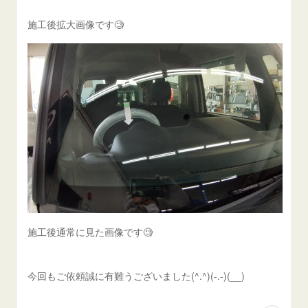
施工後拡大画像です🧐
施工後通常に見た画像です🧐
今回もご依頼誠に有難うございました(^.^)(-.-)(__)