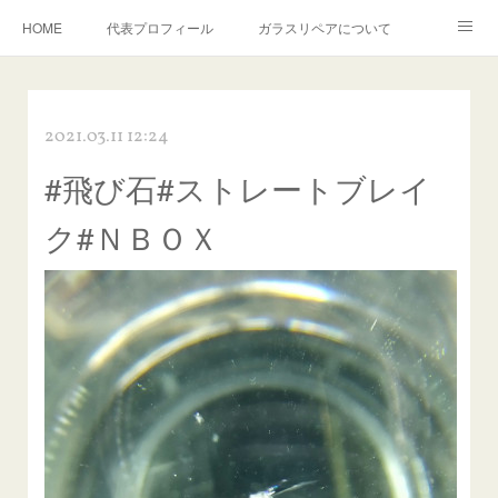
HOME
代表プロフィール
ガラスリペアについて
１年保証について
フロントガラスの損傷危険度種類
2021.03.11 12:24
飛び石施工料金について
ガラスキズ取り/研磨・磨き・鱗取り
#飛び石#ストレートブレイ
当店へのアクセス
建築ガラスキズ取り・研磨・磨き
ク#ＮＢＯＸ
【プロ使用】フッ素系ガラストリートメント『アクアペル』
当店の良心的価格の理由について
欧州車モールの白サビやシミを落とす！
instagram記事
ガラスリペア施工価格
飛び石ひび割れでヒビ先が伸びた場合は？