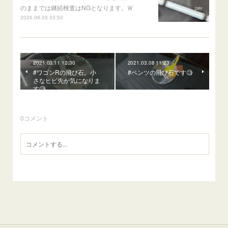
のままでは継続検査はNGとなります。🚨
2026.08.03 03:50
2021.03.11 12:30
2021.03.08 11:23
#ワゴンRの飛び石。小
#ベンツの飛び石です🧐
さなヒビ先が気になりま
す🧐
0
コメント