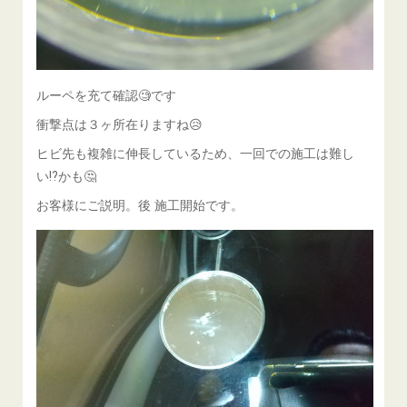
ルーペを充て確認🧐です
衝撃点は３ヶ所在りますね😥
ヒビ先も複雑に伸長しているため、一回での施工は難し
い⁉️かも🤔
お客様にご説明。後 施工開始です。