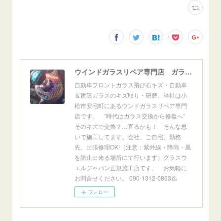
ウインドガラスリペア専門店 ガラスリペア・ヨシダ グラスウェルドジャパン 正規施工店 小松市
自動車フロントガラス飛び石キズ・自動車
＆建築ガラスのキズ取り・研磨。当社は小
松市安宅町にあるウンドガラスリペア専門
店です。 ”時代はガラス交換から修復へ”
そのキズで交換？…直るかも！ そんな思
いで施工してます。会社、ご自宅、勤務
先、出張修理OK!（注意：紫外線・降雨・風
を防止出来る場所にて行います）グラスウ
エルジャパン正規施工店です。 お気軽に
お問合せください。 090-1312-0863迄
フォロー