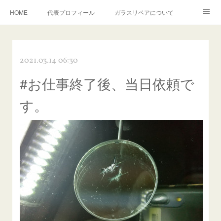
HOME
代表プロフィール
ガラスリペアについて
１年保証について
フロントガラスの損傷危険度種類
2021.03.14 06:30
飛び石施工料金について
ガラスキズ取り/研磨・磨き・鱗取り
#お仕事終了後、当日依頼で
当店へのアクセス
建築ガラスキズ取り・研磨・磨き
す。
【プロ使用】フッ素系ガラストリートメント『アクアペル』
当店の良心的価格の理由について
欧州車モールの白サビやシミを落とす！
instagram記事
ガラスリペア施工価格
飛び石ひび割れでヒビ先が伸びた場合は？