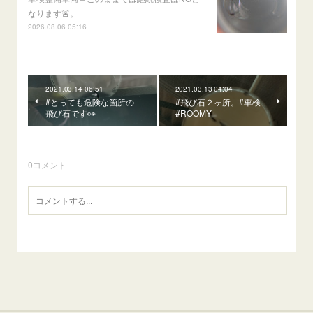
なります🚨。
2026.08.06 05:16
2021.03.14 06:51
2021.03.13 04:04
#とっても危険な箇所の
#飛び石２ヶ所。#車検
飛び石です👀
#ROOMY
0
コメント