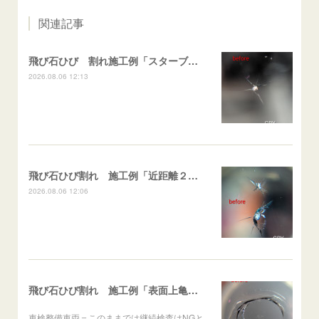
関連記事
飛び石ひび 割れ施工例「スターブレイク系」 フリード
2026.08.06 12:13
飛び石ひび割れ 施工例「近距離２箇所・パーシャル系+スターブレイク系」ハイエース
2026.08.06 12:06
飛び石ひび割れ 施工例「表面上亀裂・ダメージクラック」ステラ
車検整備車両＝このままでは継続検査はNGと