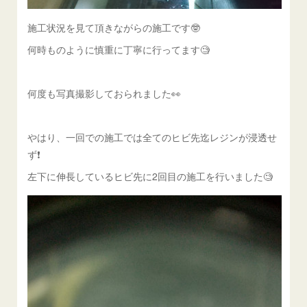
施工状況を見て頂きながらの施工です🤓
何時ものように慎重に丁寧に行ってます🧐
何度も写真撮影しておられました👀
やはり、一回での施工では全てのヒビ先迄レジンが浸透せ
ず❗️
左下に伸長しているヒビ先に2回目の施工を行いました🧐