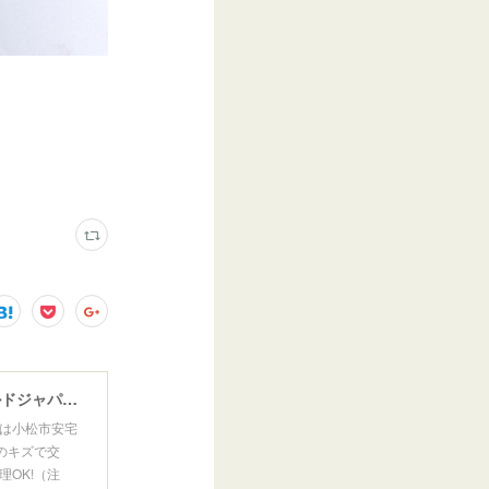
ウインドガラスリペア専門店 ガラスリペア・ヨシダ グラスウェルドジャパン 正規施工店 小松市
は小松市安宅
のキズで交
OK!（注