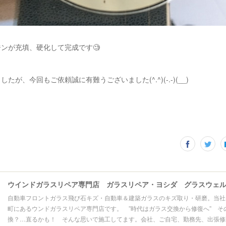
ンが充填、硬化して完成です🧐
たが、今回もご依頼誠に有難うございました(^.^)(-.-)(__)
自動車フロントガラス飛び石キズ・自動車＆建築ガラスのキズ取り・研磨。当社
町にあるウンドガラスリペア専門店です。 ”時代はガラス交換から修復へ” そ
換？…直るかも！ そんな思いで施工してます。会社、ご自宅、勤務先、出張修理