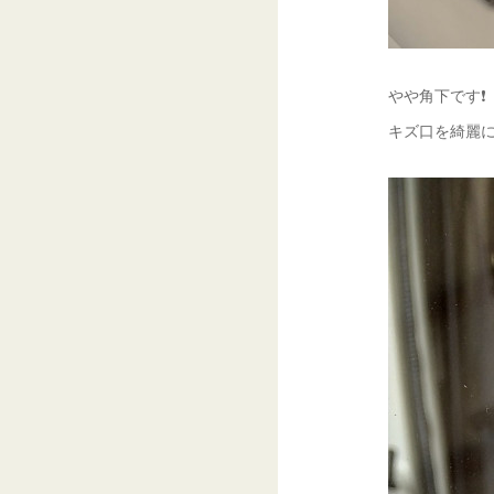
やや角下です❗️
キズ口を綺麗に