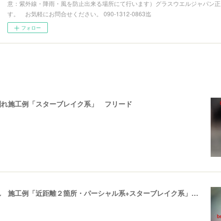
意：紫外線・降雨・風を防止出来る場所にて行います）グラスウエルジャパン正
す。 お気軽にお問合せください。 090-1312-0863迄
フォロー
割れ施工例「スターブレイク系」 フリード
飛び石ひび割れ 施工例「近距離２箇所・パーシャル系+スターブレイク系」ハイエース