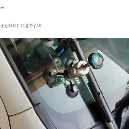
🚙
すが箇所に注意です🧐