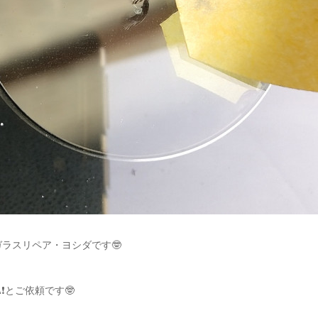
ガラスリペア・ヨシダです🤓
❗️とご依頼です🤓