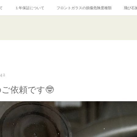
て
１年保証について
フロントガラスの損傷危険度種類
飛び石
【プロ使用】フッ素系ガラストリートメント『アクアペル』
当店の良心的
agram記事
ガラスリペア施工価格
飛び石ひび割れでヒビ先が伸びた場
:42
のご依頼です🤓