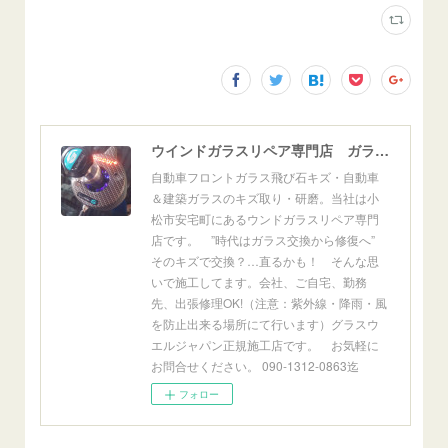
ウインドガラスリペア専門店 ガラスリペア・ヨシダ グラスウェルドジャパン 正規施工店 小松市
自動車フロントガラス飛び石キズ・自動車
＆建築ガラスのキズ取り・研磨。当社は小
松市安宅町にあるウンドガラスリペア専門
店です。 ”時代はガラス交換から修復へ”
そのキズで交換？…直るかも！ そんな思
いで施工してます。会社、ご自宅、勤務
先、出張修理OK!（注意：紫外線・降雨・風
を防止出来る場所にて行います）グラスウ
エルジャパン正規施工店です。 お気軽に
お問合せください。 090-1312-0863迄
フォロー