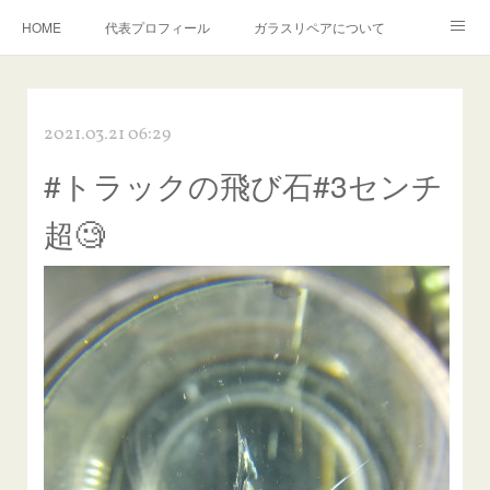
HOME
代表プロフィール
ガラスリペアについて
１年保証について
フロントガラスの損傷危険度種類
2021.03.21 06:29
飛び石施工料金について
ガラスキズ取り/研磨・磨き・鱗取り
#トラックの飛び石#3センチ
当店へのアクセス
建築ガラスキズ取り・研磨・磨き
超🧐
【プロ使用】フッ素系ガラストリートメント『アクアペル』
当店の良心的価格の理由について
欧州車モールの白サビやシミを落とす！
instagram記事
ガラスリペア施工価格
飛び石ひび割れでヒビ先が伸びた場合は？