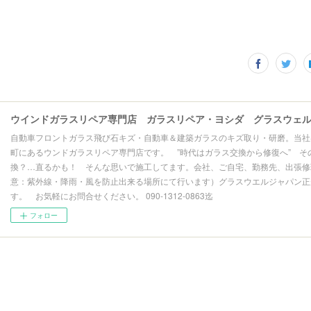
自動車フロントガラス飛び石キズ・自動車＆建築ガラスのキズ取り・研磨。当社
町にあるウンドガラスリペア専門店です。 ”時代はガラス交換から修復へ” そ
換？…直るかも！ そんな思いで施工してます。会社、ご自宅、勤務先、出張修理
意：紫外線・降雨・風を防止出来る場所にて行います）グラスウエルジャパン正
す。 お気軽にお問合せください。 090-1312-0863迄
フォロー