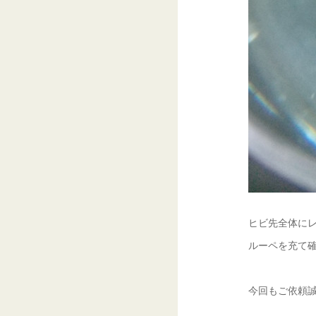
ヒビ先全体にレ
ルーペを充て確
今回もご依頼誠に有