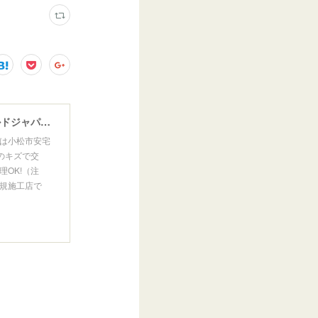
ウインドガラスリペア専門店 ガラスリペア・ヨシダ グラスウェルドジャパン 正規施工店 小松市
は小松市安宅
のキズで交
OK!（注
規施工店で