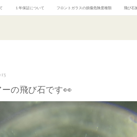
て
１年保証について
フロントガラスの損傷危険度種類
飛び石
【プロ使用】フッ素系ガラストリートメント『アクアペル』
当店の良心的
agram記事
ガラスリペア施工価格
飛び石ひび割れでヒビ先が伸びた場
:13
アーの飛び石です👀