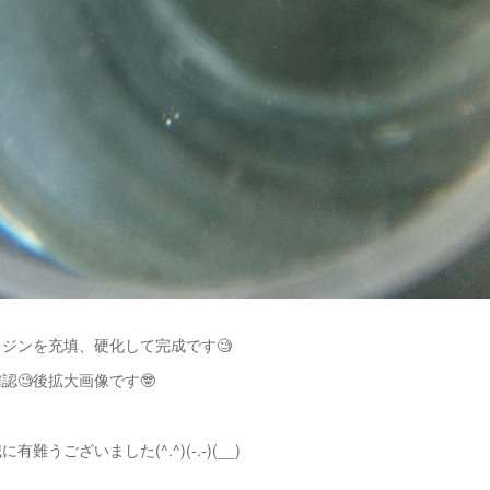
ジンを充填、硬化して完成です🧐
認🧐後拡大画像です🤓
難うございました(^.^)(-.-)(__)