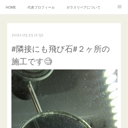
HOME
代表プロフィール
ガラスリペアについて
１年保証について
フロントガラスの損傷危険度種類
2021.03.25 11:32
飛び石施工料金について
ガラスキズ取り/研磨・磨き・鱗取り
#隣接にも飛び石#２ヶ所の
当店へのアクセス
建築ガラスキズ取り・研磨・磨き
施工です🧐
【プロ使用】フッ素系ガラストリートメント『アクアペル』
当店の良心的価格の理由について
欧州車モールの白サビやシミを落とす！
instagram記事
ガラスリペア施工価格
飛び石ひび割れでヒビ先が伸びた場合は？