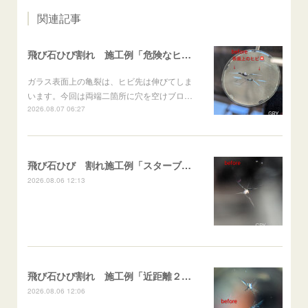
関連記事
飛び石ひび割れ 施工例「危険なヒビ🚨⚠️表面上亀裂」ジムニー
ガラス表面上の亀裂は、ヒビ先は伸びてしま
います。今回は両端二箇所に穴を空けブロ…
2026.08.07 06:27
飛び石ひび 割れ施工例「スターブレイク系」 フリード
2026.08.06 12:13
飛び石ひび割れ 施工例「近距離２箇所・パーシャル系+スターブレイク系」ハイエース
2026.08.06 12:06