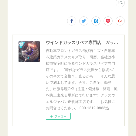
ウインドガラスリペア専門店 ガラスリペア・ヨシダ グラスウェルドジャパン 正規施工店 小松市
自動車フロントガラス飛び石キズ・自動車
＆建築ガラスのキズ取り・研磨。当社は小
松市安宅町にあるウンドガラスリペア専門
店です。 ”時代はガラス交換から修復へ”
そのキズで交換？…直るかも！ そんな思
いで施工してます。会社、ご自宅、勤務
先、出張修理OK!（注意：紫外線・降雨・風
を防止出来る場所にて行います）グラスウ
エルジャパン正規施工店です。 お気軽に
お問合せください。 090-1312-0863迄
フォロー