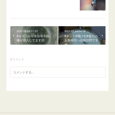
2021.03.25 11:37
2021.03.24 04:16
#キズ口から水分等不純
#タント#飛び石#個人の
物が混入してます😥
お客様宅へ出張訪問です
🚙
0
コメント