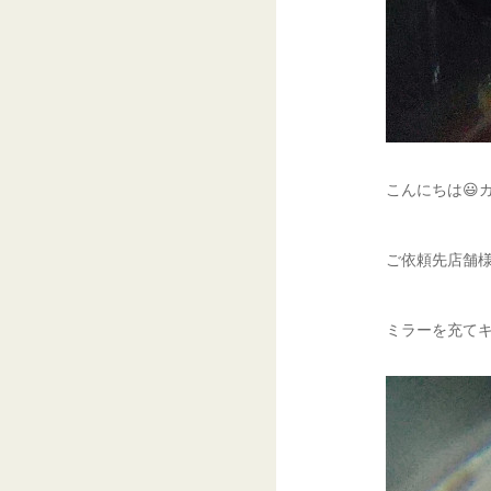
こんにちは😃
ご依頼先店舗様
ミラーを充てキ