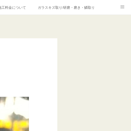
施工料金について
ガラスキズ取り/研磨・磨き・鱗取り
価格の理由について
欧州車モールの白サビやシミを落とす！
合は？