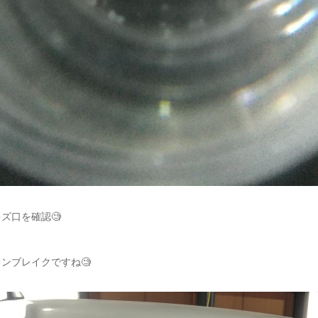
ズ口を確認🧐
ンブレイクですね🧐