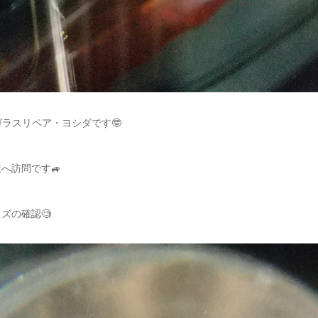
ガラスリペア・ヨシダです🤓
へ訪問です🚙
ズの確認🧐