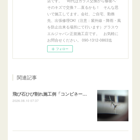
店です。 ”時代はガラス交換から修復へ”
そのキズで交換？…直るかも！ そんな思
いで施工してます。会社、ご自宅、勤務
先、出張修理OK!（注意：紫外線・降雨・風
を防止出来る場所にて行います）グラスウ
エルジャパン正規施工店です。 お気軽に
お問合せください。 090-1312-0863迄
フォロー
関連記事
飛び石ひび割れ施工例「コンビネーション系・近接２箇所/キケンゾーン範囲」N BOX
2026.08.10 07:37