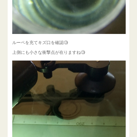
ルーペを充てキズ口を確認🧐
上側にも小さな衝撃点が在りますね🧐