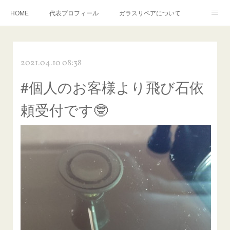
HOME
代表プロフィール
ガラスリペアについて
１年保証について
フロントガラスの損傷危険度種類
2021.04.10 08:38
飛び石施工料金について
ガラスキズ取り/研磨・磨き・鱗取り
#個人のお客様より飛び石依
当店へのアクセス
建築ガラスキズ取り・研磨・磨き
頼受付です🤓
【プロ使用】フッ素系ガラストリートメント『アクアペル』
当店の良心的価格の理由について
欧州車モールの白サビやシミを落とす！
instagram記事
ガラスリペア施工価格
飛び石ひび割れでヒビ先が伸びた場合は？