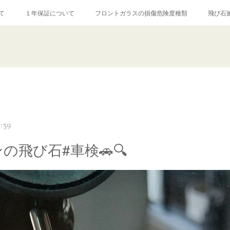
て
１年保証について
フロントガラスの損傷危険度種類
飛び石
【プロ使用】フッ素系ガラストリートメント『アクアペル』
当店の良心的
agram記事
ガラスリペア施工価格
飛び石ひび割れでヒビ先が伸びた場
:39
の飛び石#車検🚗🔍️