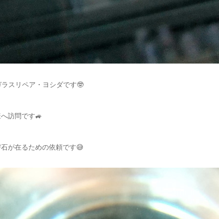
ガラスリペア・ヨシダです🤓
へ訪問です🚙
石が在るための依頼です😅