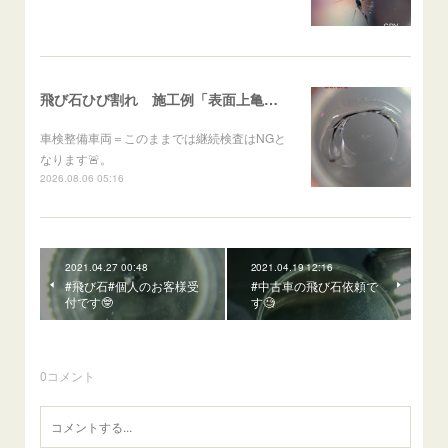
飛び石ひび割れ 施工例「表面上亀裂・ダメージクラック」ステラ
車検整備車両＝このままでは継続検査はNGと
なります🚨。
2026.08.06 05:16
2021.04.27 00:48
2021.04.19 12:16
#飛び石#個人のお客様受
#中古車の飛び石依頼で
付です🤓
す🧐
0
コメント