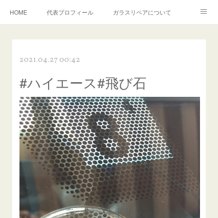
HOME
代表プロフィール
ガラスリペアについて
１年保証について
フロントガラスの損傷危険度種類
2021.04.27 00:42
飛び石施工料金について
ガラスキズ取り/研磨・磨き・鱗取り
#ハイエース#飛び石
当店へのアクセス
建築ガラスキズ取り・研磨・磨き
【プロ使用】フッ素系ガラストリートメント『アクアペル』
当店の良心的価格の理由について
欧州車モールの白サビやシミを落とす！
instagram記事
ガラスリペア施工価格
飛び石ひび割れでヒビ先が伸びた場合は？