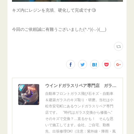
キズ内にレジンを充填、硬化して完成です🧐
今回のご依頼誠に有難うございました(^.^)(-.-)(__)
ウインドガラスリペア専門店 ガラスリペア・ヨシダ グラスウェルドジャパン 正規施工店 小松市
自動車フロントガラス飛び石キズ・自動車
＆建築ガラスのキズ取り・研磨。当社は小
松市安宅町にあるウンドガラスリペア専門
店です。 ”時代はガラス交換から修復へ”
そのキズで交換？…直るかも！ そんな思
いで施工してます。会社、ご自宅、勤務
先、出張修理OK!（注意：紫外線・降雨・風