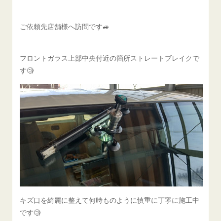
ご依頼先店舗様へ訪問です🚙
フロントガラス上部中央付近の箇所ストレートブレイクで
す🧐
キズ口を綺麗に整えて何時ものように慎重に丁寧に施工中
です🧐