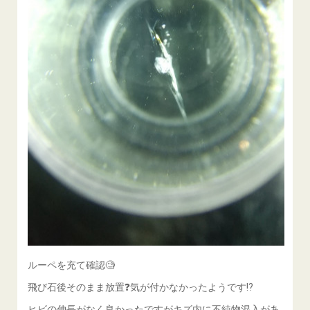
ルーペを充て確認🧐
飛び石後そのまま放置❓️気が付かなかったようです⁉️
ヒビの伸長がなく良かったですがキズ内に不純物混入があ