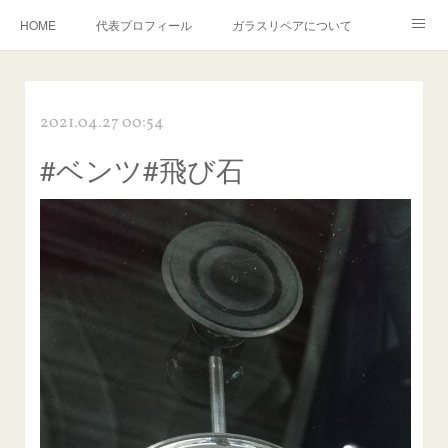
HOME
代表プロフィール
ガラスリペアについて
１年保証について
フロントガラスの損傷危険度種類
2021.04.27 00:54
飛び石施工料金について
ガラスキズ取り/研磨・磨き・鱗取り
#ベンツ#飛び石
当店へのアクセス
建築ガラスキズ取り・研磨・磨き
【プロ使用】フッ素系ガラストリートメント『アクアペル』
当店の良心的価格の理由について
欧州車モールの白サビやシミを落とす！
instagram記事
ガラスリペア施工価格
飛び石ひび割れでヒビ先が伸びた場合は？