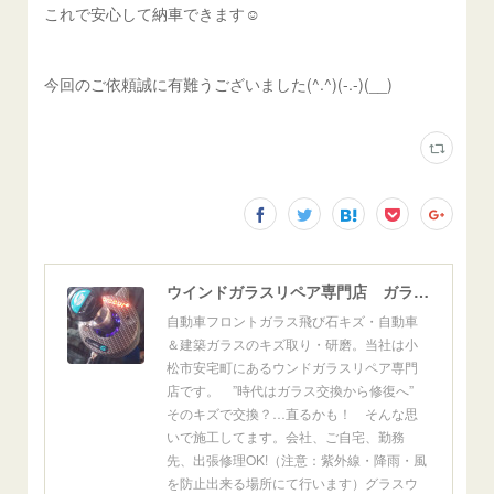
これで安心して納車できます☺️
今回のご依頼誠に有難うございました(^.^)(-.-)(__)
ウインドガラスリペア専門店 ガラスリペア・ヨシダ グラスウェルドジャパン 正規施工店 小松市
自動車フロントガラス飛び石キズ・自動車
＆建築ガラスのキズ取り・研磨。当社は小
松市安宅町にあるウンドガラスリペア専門
店です。 ”時代はガラス交換から修復へ”
そのキズで交換？…直るかも！ そんな思
いで施工してます。会社、ご自宅、勤務
先、出張修理OK!（注意：紫外線・降雨・風
を防止出来る場所にて行います）グラスウ