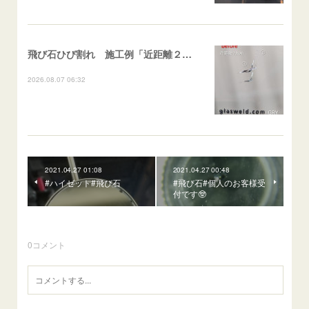
飛び石ひび割れ 施工例「近距離２箇所・パーシャル系+ストレート系」CX-8
2026.08.07 06:32
2021.04.27 01:08
2021.04.27 00:48
#ハイゼット#飛び石
#飛び石#個人のお客様受
付です🤓
0
コメント