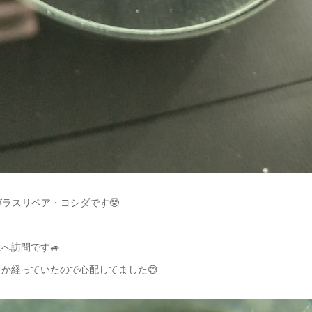
ガラスリペア・ヨシダです🤓
へ訪問です🚙
か経っていたので心配してました😅