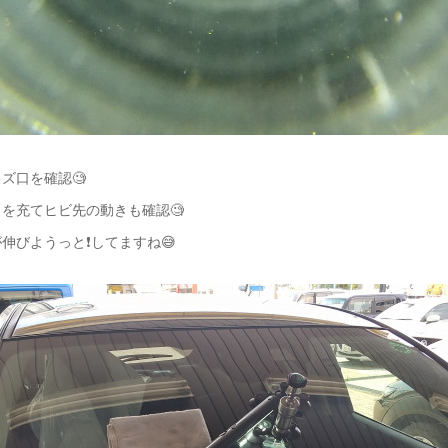
ズ口を確認🧐
を充てヒビ先の動きも確認🧐
伸びようっと❗️してますね😅