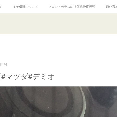
て
１年保証について
フロントガラスの損傷危険度種類
飛び石
【プロ使用】フッ素系ガラストリートメント『アクアペル』
当店の良心的
agram記事
ガラスリペア施工価格
飛び石ひび割れでヒビ先が伸びた場
4:04
石#マツダ#デミオ