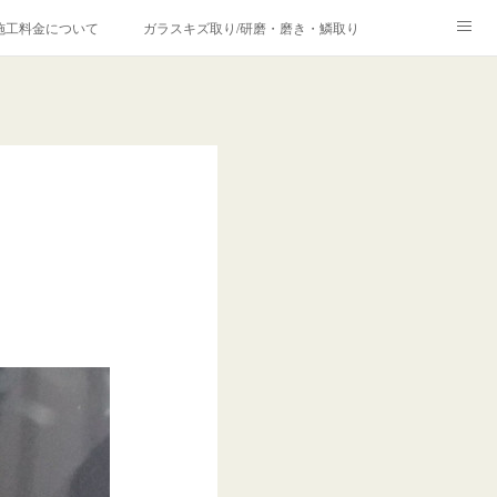
施工料金について
ガラスキズ取り/研磨・磨き・鱗取り
価格の理由について
欧州車モールの白サビやシミを落とす！
合は？