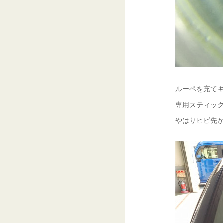
ルーペを充てキ
専用スティック
やはりヒビ先が