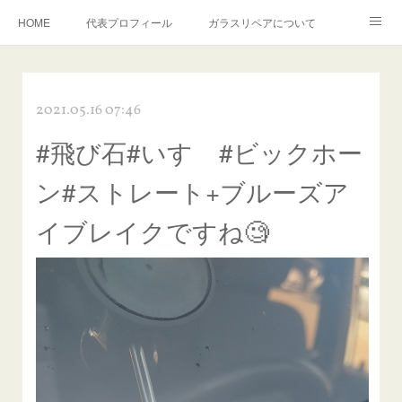
HOME
代表プロフィール
ガラスリペアについて
１年保証について
フロントガラスの損傷危険度種類
2021.05.16 07:46
飛び石施工料金について
ガラスキズ取り/研磨・磨き・鱗取り
#飛び石#いすゞ#ビックホー
当店へのアクセス
建築ガラスキズ取り・研磨・磨き
ン#ストレート+ブルーズア
【プロ使用】フッ素系ガラストリートメント『アクアペル』
当店の良心的価格の理由について
イブレイクですね🧐
欧州車モールの白サビやシミを落とす！
instagram記事
ガラスリペア施工価格
飛び石ひび割れでヒビ先が伸びた場合は？