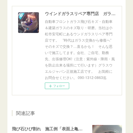
ウインドガラスリペア専門店 ガラスリペア・ヨシダ グラスウェルドジャパン 正規施工店 小松市
自動車フロントガラス飛び石キズ・自動車
＆建築ガラスのキズ取り・研磨。当社は小
松市安宅町にあるウンドガラスリペア専門
店です。 ”時代はガラス交換から修復へ”
そのキズで交換？…直るかも！ そんな思
いで施工してます。会社、ご自宅、勤務
先、出張修理OK!（注意：紫外線・降雨・風
を防止出来る場所にて行います）グラスウ
エルジャパン正規施工店です。 お気軽に
お問合せください。 090-1312-0863迄
フォロー
関連記事
飛び石ひび割れ 施工例「表面上亀裂・ダメージクラック」ステラ