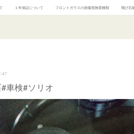
て
１年保証について
フロントガラスの損傷危険度種類
飛び石
【プロ使用】フッ素系ガラストリートメント『アクアペル』
当店の良心的
agram記事
ガラスリペア施工価格
飛び石ひび割れでヒビ先が伸びた場
5:47
石#車検#ソリオ