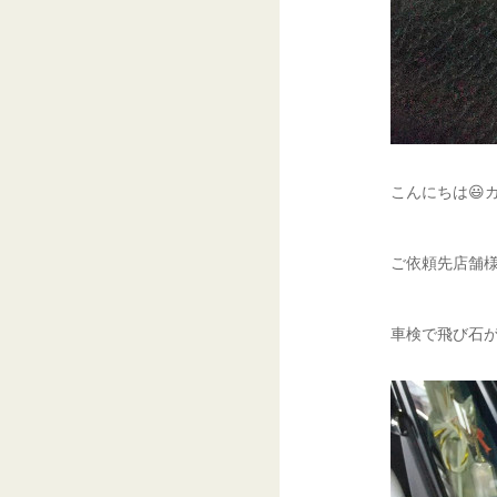
こんにちは😃
ご依頼先店舗様
車検で飛び石が