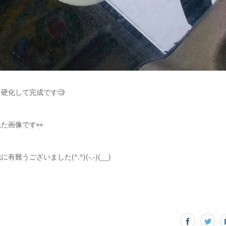
硬化して完成です🧐
た画像です👀
難うございました(^.^)(-.-)(__)