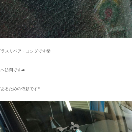
ガラスリペア・ヨシダです🤓
へ訪問です🚙
あるための依頼です‼️