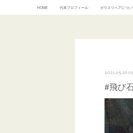
HOME
代表プロフィール
ガラスリペアについ
当店へのアクセス
建築ガラスキズ取り・研磨・磨き
inst
2021.05.26 0
#飛び