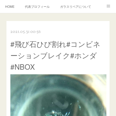
HOME
代表プロフィール
ガラスリペアについて
１年保証について
フロントガラスの損傷危険度種類
2021.05.31 00:56
飛び石施工料金について
ガラスキズ取り/研磨・磨き・鱗取り
#飛び石ひび割れ#コンビネ
当店へのアクセス
建築ガラスキズ取り・研磨・磨き
ーションブレイク#ホンダ
【プロ使用】フッ素系ガラストリートメント『アクアペル』
当店の良心的価格の理由について
#NBOX
欧州車モールの白サビやシミを落とす！
instagram記事
ガラスリペア施工価格
飛び石ひび割れでヒビ先が伸びた場合は？