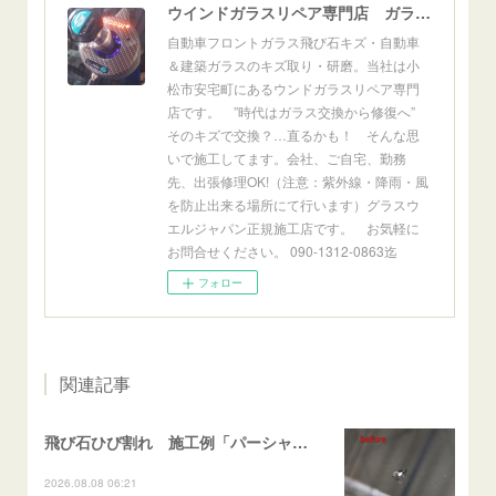
ウインドガラスリペア専門店 ガラスリペア・ヨシダ グラスウェルドジャパン 正規施工店 小松市
自動車フロントガラス飛び石キズ・自動車
＆建築ガラスのキズ取り・研磨。当社は小
松市安宅町にあるウンドガラスリペア専門
店です。 ”時代はガラス交換から修復へ”
そのキズで交換？…直るかも！ そんな思
いで施工してます。会社、ご自宅、勤務
先、出張修理OK!（注意：紫外線・降雨・風
を防止出来る場所にて行います）グラスウ
エルジャパン正規施工店です。 お気軽に
お問合せください。 090-1312-0863迄
フォロー
関連記事
飛び石ひび割れ 施工例「パーシャル系・衝撃点範囲ハマカケ」エスティマ
2026.08.08 06:21