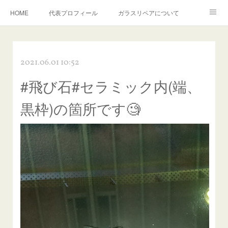
HOME
代表プロフィール
ガラスリペアについて
１年保証について
フロントガラスの損傷危険度種類
2021.06.01 10:52
飛び石施工料金について
ガラスキズ取り/研磨・磨き・鱗取り
#飛び石#セラミック内(端、
当店へのアクセス
建築ガラスキズ取り・研磨・磨き
黒枠)の箇所です🧐
【プロ使用】フッ素系ガラストリートメント『アクアペル』
当店の良心的価格の理由について
欧州車モールの白サビやシミを落とす！
instagram記事
ガラスリペア施工価格
飛び石ひび割れでヒビ先が伸びた場合は？