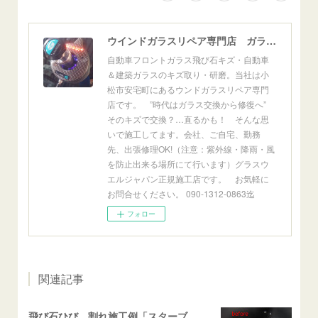
ウインドガラスリペア専門店 ガラスリペア・ヨシダ グラスウェルドジャパン 正規施工店 小松市
自動車フロントガラス飛び石キズ・自動車
＆建築ガラスのキズ取り・研磨。当社は小
松市安宅町にあるウンドガラスリペア専門
店です。 ”時代はガラス交換から修復へ”
そのキズで交換？…直るかも！ そんな思
いで施工してます。会社、ご自宅、勤務
先、出張修理OK!（注意：紫外線・降雨・風
を防止出来る場所にて行います）グラスウ
エルジャパン正規施工店です。 お気軽に
お問合せください。 090-1312-0863迄
フォロー
関連記事
飛び石ひび 割れ施工例「スターブレイク系」 フリード