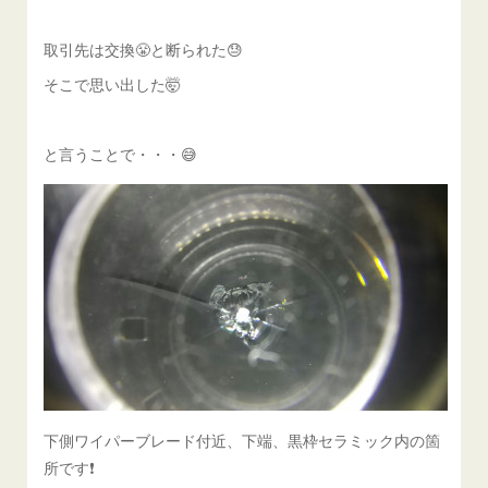
取引先は交換😤と断られた😓
そこで思い出した🤯
と言うことで・・・😅
下側ワイパーブレード付近、下端、黒枠セラミック内の箇
所です❗️