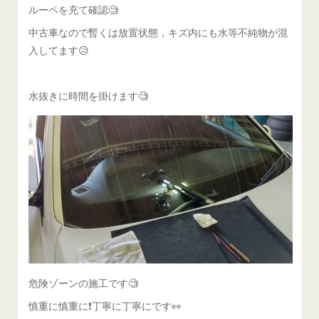
ルーペを充て確認🧐
中古車なので暫くは放置状態，キズ内にも水等不純物が混
入してます😥
水抜きに時間を掛けます🧐
危険ゾーンの施工です🧐
慎重に慎重に❗️丁寧に丁寧にです👀